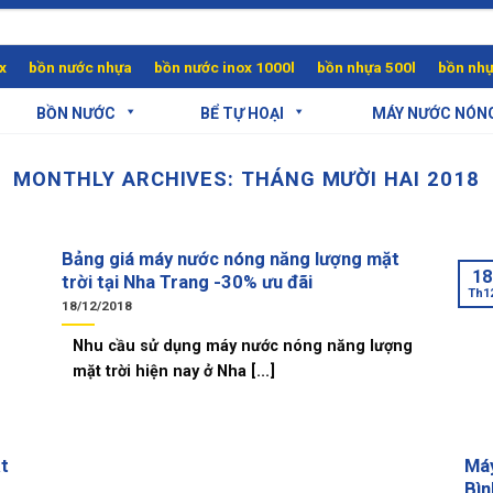
x
bồn nước nhựa
bồn nước inox 1000l
bồn nhựa 500l
bồn nhự
BỒN NƯỚC
BỂ TỰ HOẠI
MÁY NƯỚC NÓN
MONTHLY ARCHIVES:
THÁNG MƯỜI HAI 2018
Bảng giá máy nước nóng năng lượng mặt
18
trời tại Nha Trang -30% ưu đãi
Th1
18/12/2018
Nhu cầu sử dụng máy nước nóng năng lượng
mặt trời hiện nay ở Nha [...]
t
Máy
Bìn