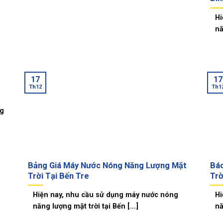
Hi
nă
17
17
Th12
Th1
ng
Bảng Giá Máy Nước Nóng Năng Lượng Mặt
Bá
Trời Tại Bến Tre
Trờ
Hiện nay, nhu cầu sử dụng máy nước nóng
Hi
năng lượng mặt trời tại Bến [...]
nă