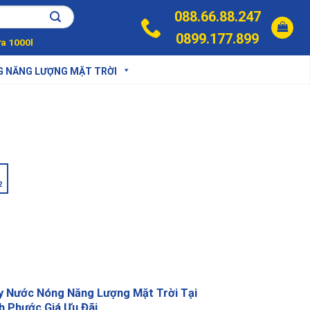
088.66.88.247
0899.177.899
a 1000l
G NĂNG LƯỢNG MẶT TRỜI
2
 Nước Nóng Năng Lượng Mặt Trời Tại
h Phước Giá Ưu Đãi