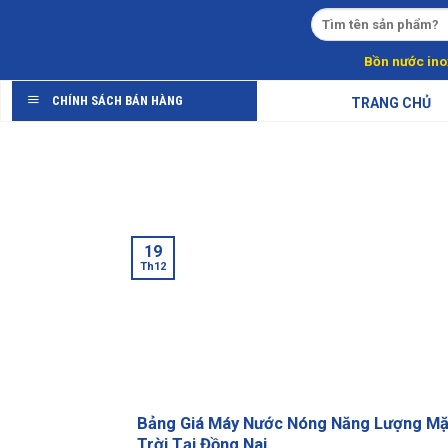
Skip
to
content
Bồn nước ino
CHÍNH SÁCH BÁN HÀNG
TRANG CHỦ
19
Th12
Bảng Giá Máy Nước Nóng Năng Lượng Mặ
Trời Tại Đồng Nai