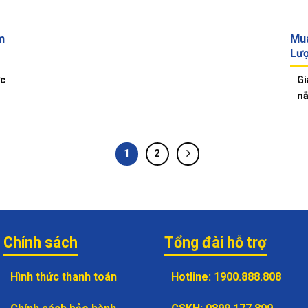
m
Mua
Lượ
ớc
Gi
nắ
1
2
Chính sách
Tổng đài hỗ trợ
Hình thức thanh toán
Hotline
:
1900.888.808