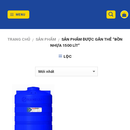
Skip
to
content
MENU
TRANG CHỦ
SẢN PHẨM
SẢN PHẨM ĐƯỢC GẮN THẺ “BỒN
/
/
NHỰA 1500 LÍT”
LỌC