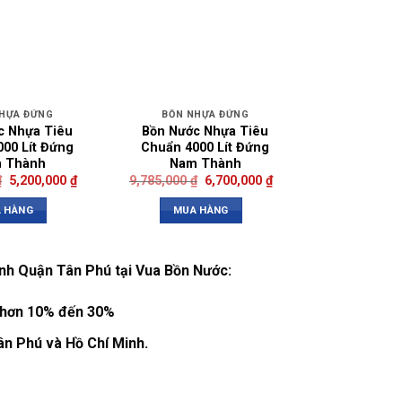
HỰA ĐỨNG
BỒN NHỰA ĐỨNG
c Nhựa Tiêu
Bồn Nước Nhựa Tiêu
00 Lít Đứng
Chuẩn 4000 Lít Đứng
 Thành
Nam Thành
₫
5,200,000
₫
9,785,000
₫
6,700,000
₫
 HÀNG
MUA HÀNG
h Quận Tân Phú tại Vua Bồn Nước:
ẻ hơn 10% đến 30%
ân Phú và Hồ Chí Minh.