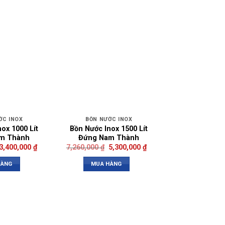
ỚC INOX
BỒN NƯỚC INOX
ox 1000 Lít
Bồn Nước Inox 1500 Lít
m Thành
Đứng Nam Thành
3,400,000
₫
7,260,000
₫
5,300,000
₫
HÀNG
MUA HÀNG