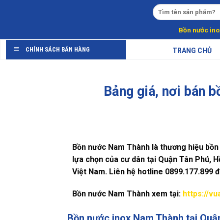
Skip
to
content
Bồn nước ino
CHÍNH SÁCH BÁN HÀNG
TRANG CHỦ
Bảng giá, nơi bán 
Bồn nước Nam Thành là thương hiệu bồn n
lựa chọn của cư dân tại Quận Tân Phú, H
Việt Nam. Liên hệ hotline 0899.177.899
Bồn nước Nam Thành xem tại:
https://v
Bồn nước inox Nam Thành tại Quậ