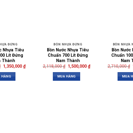
HỰA ĐỨNG
BỒN NHỰA ĐỨNG
BỒN NHỰA 
c Nhựa Tiêu
Bồn Nước Nhựa Tiêu
Bồn Nước 
00 Lít Đứng
Chuẩn 700 Lít Đứng
Chuẩn 100
 Thành
Nam Thành
Nam 
₫
1,350,000
₫
2,118,000
₫
1,500,000
₫
2,710,000
₫
 HÀNG
MUA HÀNG
MUA 