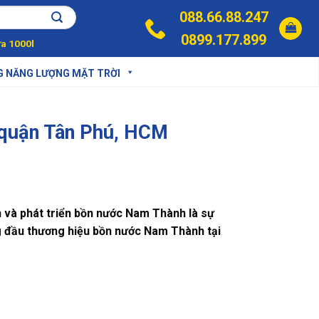
088.66.88.247
0899.177.899
a 1000l
G NĂNG LƯỢNG MẶT TRỜI
i quận Tân Phú, HCM
h và phát triển bồn nước Nam Thành là sự
ng đầu thương hiệu bồn nước Nam Thành tại