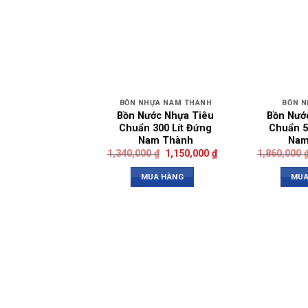
BỒN NHỰA NAM THÀNH
BỒN N
Bồn Nước Nhựa Tiêu
Bồn Nướ
Chuẩn 300 Lít Đứng
Chuẩn 5
Nam Thành
Nam
1,340,000
₫
1,150,000
₫
1,860,000
MUA HÀNG
MUA