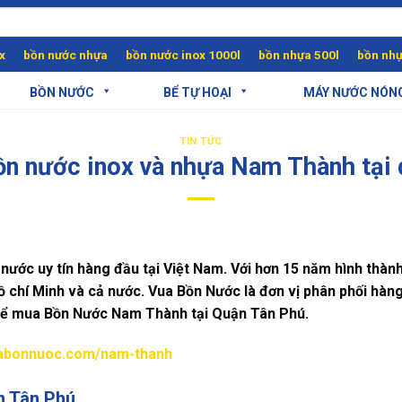
x
bồn nước nhựa
bồn nước inox 1000l
bồn nhựa 500l
bồn nhự
BỒN NƯỚC
BỂ TỰ HOẠI
MÁY NƯỚC NÓN
TIN TỨC
bồn nước inox và nhựa Nam Thành tạ
ước uy tín hàng đầu tại Việt Nam. Với hơn 15 năm hình thàn
ồ chí Minh và cả nước. Vua Bồn Nước là đơn vị phân phối hà
 để mua Bồn Nước Nam Thành tại Quận Tân Phú.
uabonnuoc.com/nam-thanh
n Tân Phú