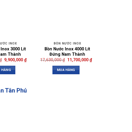
NƯỚC INOX
BỒN NƯỚC INOX
Inox 3000 Lít
Bồn Nước Inox 4000 Lít
Nam Thành
Đứng Nam Thành
₫
9,900,000
₫
17,630,000
₫
11,700,000
₫
 HÀNG
MUA HÀNG
ận Tân Phú