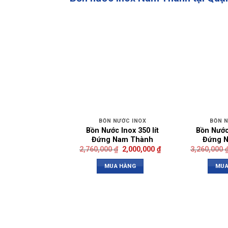
BỒN NƯỚC INOX
BỒN 
Bồn Nước Inox 350 lít
Bồn Nước
Đứng Nam Thành
Đứng 
2,760,000
₫
2,000,000
₫
3,260,000
MUA HÀNG
MUA