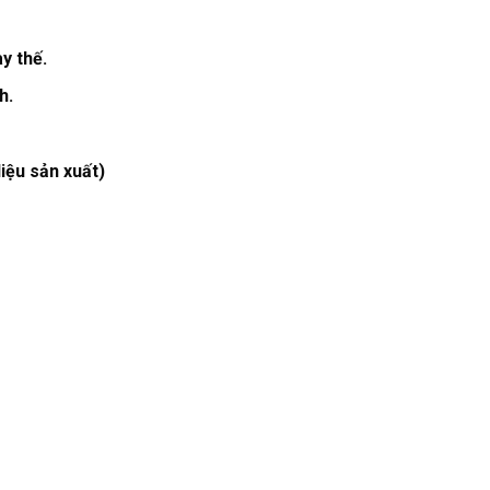
ay thế.
h.
liệu sản xuất)