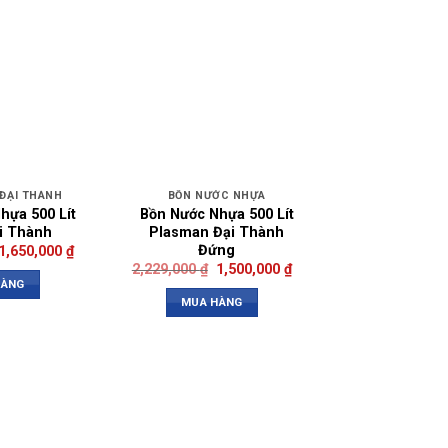
ĐẠI THÀNH
BỒN NƯỚC NHỰA
hựa 500 Lít
Bồn Nước Nhựa 500 Lít
i Thành
Plasman Đại Thành
Đứng
1,650,000
₫
2,229,000
₫
1,500,000
₫
HÀNG
MUA HÀNG