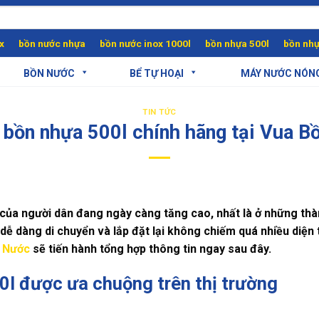
x
bồn nước nhựa
bồn nước inox 1000l
bồn nhựa 500l
bồn nhự
BỒN NƯỚC
BỂ TỰ HOẠI
MÁY NƯỚC NÓN
TIN TỨC
 bồn nhựa 500l chính hãng tại Vua 
của người dân
đang ngày càng tăng cao, nhất là ở những thà
dễ dàng di chuyển và lắp đặt lại không chiếm quá nhiều diện 
 Nước
sẽ tiến hành tổng hợp thông tin ngay sau đây.
0l được ưa chuộng trên thị trường