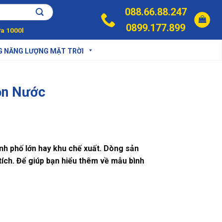
088.66.88.247
0899.177.899
a 1000l
G NĂNG LƯỢNG MẶT TRỜI
Bồn Nước
nh phố lớn hay khu chế xuất. Dòng sản
tích. Để giúp bạn hiểu thêm về mẫu bình