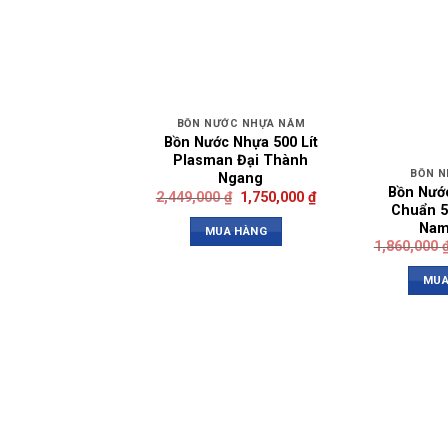
BỒN NƯỚC NHỰA NẰM
Bồn Nước Nhựa 500 Lít
Plasman Đại Thành
BỒN N
Ngang
Bồn Nướ
2,449,000
₫
1,750,000
₫
Chuẩn 5
Nam
MUA HÀNG
1,860,000
MUA