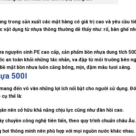
g trong sản xuất các mặt hàng có giá trị cao và yêu cầu tiêu 
ác vật dụng từ nhựa thông thường dễ thấy như: rổ, bàn ghế n
ựa nguyên sinh PE cao cấp, sản phẩm bồn nhựa dung tích 500 
ước an toàn khỏi những tác nhân, va đập từ môi trường bên n
u, bề mặt bồn nhưa luôn căng bóng, mịn, đậm màu tươi sáng.
hựa 500l
mang đến vô vàn những lợi ích nổi bật cho người sử dụng. Đó
cụ thể là:
 gân nên sở hữu khả năng chịu lực cũng như đàn hồi cao.
ây chuyền công nghệ tiên tiến, theo quy trình chuẩn châu Âu.
g hơi thông minh nên phù hợp với mọi nguồn nước khác nhau.