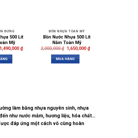
ỰA ĐỨNG
BỒN NHỰA TOÀN MỸ
hựa 500 Lít
Bồn Nước Nhựa 500 Lít
oàn Mỹ
Nằm Toàn Mỹ
1,490,000
₫
2,000,000
₫
1,650,000
₫
HÀNG
MUA HÀNG
thường làm bằng nhựa nguyên sinh, nhựa
ể đến như nước mắm, hương liệu, hóa chất…
t được đáp ứng một cách vô cùng hoàn