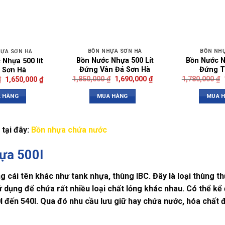
BỒN NHỰA SƠN HÀ
BỒN NH
HỰA SƠN HÀ
Bồn Nước Nhựa 500 Lít
Bồn Nước N
 Nhựa 500 lít
Đứng Vân Đá Sơn Hà
Đứng T
 Sơn Hà
1,850,000
₫
1,690,000
₫
1,780,000
₫
₫
1,650,000
₫
MUA HÀNG
MUA 
 HÀNG
tại đây:
Bồn nhựa chứa nước
hựa 500l
g cái tên khác như tank nhựa, thùng IBC. Đây là loại thùng 
 dụng để chứa rất nhiều loại chất lỏng khác nhau. Có thể k
0l đến 540l. Qua đó nhu cầu lưu giữ hay chứa nước, hóa chấ