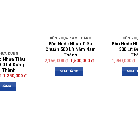
BỒN NHỰA NAM THÀNH
BỒN NH
Bồn Nước Nhựa Tiêu
Bồn Nước N
Chuẩn 500 Lít Nằm Nam
500 Lít 
HỰA ĐỨNG
Thành
Th
c Nhựa Tiêu
2,156,000
₫
1,500,000
₫
1,950,000
₫
00 Lít Đứng
 Thành
MUA HÀNG
MUA 
₫
1,350,000
₫
 HÀNG