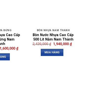
ỰA ĐỨNG
BỒN NHỰA NAM THÀNH
hựa Cao Cấp
Bồn Nước Nhựa Cao Cấp
Đứng Nam
500 Lít Nằm Nam Thành
ành
2,420,000
₫
1,940,000
₫
1,600,000
₫
MUA HÀNG
HÀNG