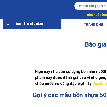
Skip
to
content
Bồn nước ino
CHÍNH SÁCH BÁN HÀNG
TRANG CHỦ
Báo giá
Hiện nay nhu cầu sử dụng
bồn nhựa 500l
phẩm này được đánh giá cao vì nhỏ gọn, 
chứa nước vô cùng đặc biệt này
Vua Bồn
Gợi ý các mẫu bồn nhựa 50