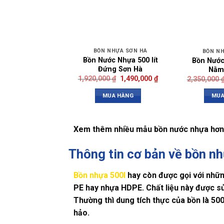
BỒN NHỰA SƠN HÀ
BỒN N
Bồn Nước Nhựa 500 lít
Bồn Nước
Đứng Sơn Hà
Nằm
1,920,000
₫
1,490,000
₫
2,350,000
MUA HÀNG
MUA
Xem thêm nhiều mẫu bồn nước nhựa hơn 
Thông tin cơ bản về bồn n
Bồn nhựa 500l
hay còn được gọi với nhữn
PE hay nhựa HDPE. Chất liệu này được sử
Thường thì dung tích thực của bồn là 50
hảo.