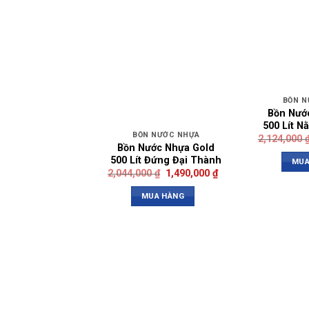
BỒN N
Bồn Nướ
500 Lít N
BỒN NƯỚC NHỰA
2,124,000
Bồn Nước Nhựa Gold
500 Lít Đứng Đại Thành
MUA
2,044,000
₫
1,490,000
₫
MUA HÀNG