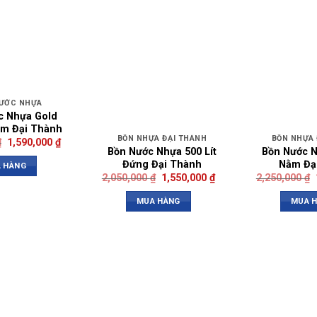
ƯỚC NHỰA
c Nhựa Gold
ằm Đại Thành
BỒN NHỰA ĐẠI THÀNH
BỒN NHỰA 
₫
1,590,000
₫
Bồn Nước Nhựa 500 Lít
Bồn Nước N
Đứng Đại Thành
Nằm Đạ
 HÀNG
2,050,000
₫
1,550,000
₫
2,250,000
₫
MUA HÀNG
MUA 