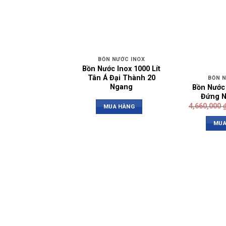
BỒN NƯỚC INOX
Bồn Nước Inox 1000 Lít
Tân Á Đại Thành 20
BỒN 
Ngang
Bồn Nước 
Đứng 
4,660,000
MUA HÀNG
MUA