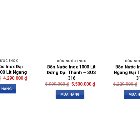
NƯỚC INOX
BỒN NƯỚC INOX
BỒN NƯ
ớc Inox Đại
Bồn Nước Inox 1000 Lít
Bồn Nước In
00 Lít Ngang
Đứng Đại Thành – SUS
Ngang Đại 
316
3
₫
4,290,000
₫
5,999,000
₫
5,500,000
₫
6,229,000
₫
 HÀNG
MUA HÀNG
MUA 