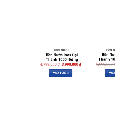
BỒN 
BỒN NƯỚC
Bồn Nư
Bồn Nước Inox Đại
Thành 10
Thành 1000l Đứng
5,099,000
4,799,000
₫
3,990,000
₫
MUA
MUA HÀNG