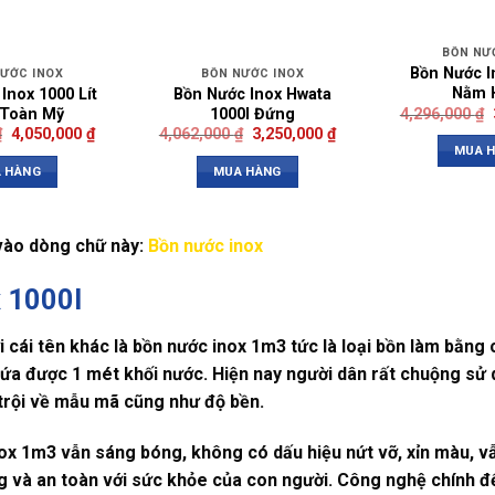
BỒN NƯ
Bồn Nước In
NƯỚC INOX
BỒN NƯỚC INOX
Nằm 
Inox 1000 Lít
Bồn Nước Inox Hwata
Toàn Mỹ
1000l Đứng
4,296,000
₫
₫
4,050,000
₫
4,062,000
₫
3,250,000
₫
MUA 
 HÀNG
MUA HÀNG
vào dòng chữ này:
Bồn nước inox
x 1000l
 cái tên khác là bồn nước inox 1m3 tức là loại bồn làm bằng c
ứa được 1 mét khối nước. Hiện nay người dân rất chuộng sử
trội về mẫu mã cũng như độ bền.
inox 1m3 vẫn sáng bóng, không có dấu hiệu nứt vỡ, xỉn màu, 
g và an toàn với sức khỏe của con người. Công nghệ chính để