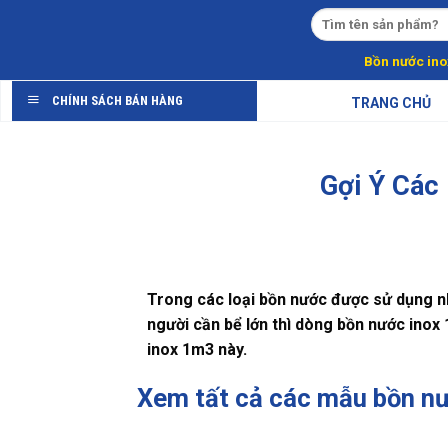
Skip
to
content
Bồn nước ino
CHÍNH SÁCH BÁN HÀNG
TRANG CHỦ
Gợi Ý Các
Trong các loại bồn nước được sử dụng nh
người cần bể lớn thì dòng
bồn nước inox 
inox 1m3 này.
Xem tất cả các mẫu bồn n