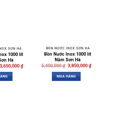
BỒN NƯỚC INOX SƠN HÀ
NOX SƠN HÀ
Bồn Nước Inox 1000 lít
ox 1000 lít
Nằm Sơn Hà
Sơn Hà
5,400,000
₫
3,850,000
₫
3,650,000
₫
MUA HÀNG
HÀNG