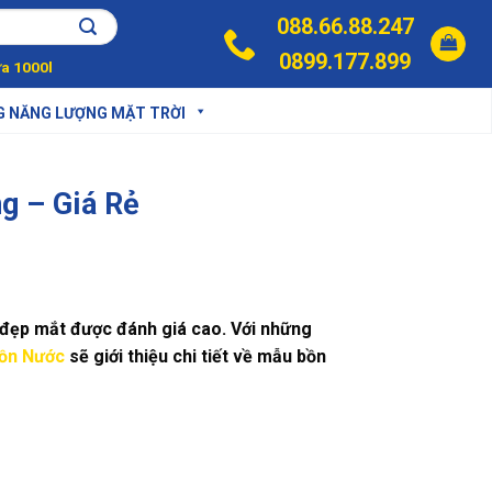
088.66.88.247
0899.177.899
a 1000l
G NĂNG LƯỢNG MẶT TRỜI
g – Giá Rẻ
, đẹp mắt được đánh giá cao. Với những
ồn Nước
sẽ giới thiệu chi tiết về mẫu bồn