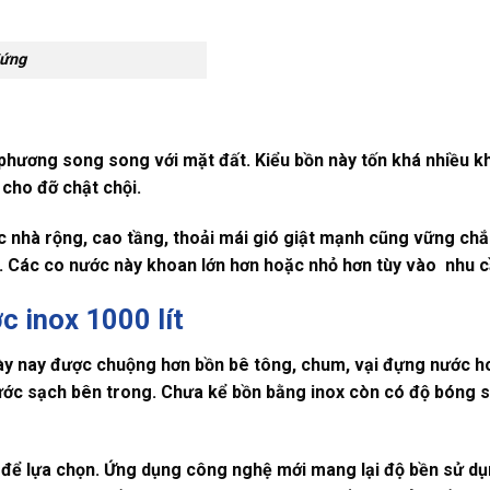
đứng
phương song song với mặt đất. Kiểu bồn này tốn khá nhiều k
 cho đỡ chật chội.
c nhà rộng, cao tầng, thoải mái gió giật mạnh cũng vững ch
n. Các co nước này khoan lớn hơn hoặc nhỏ hơn tùy vào nhu 
c inox 1000 lít
ày nay được chuộng hơn bồn bê tông, chum, vại đựng nước ho
ước sạch bên trong. Chưa kể bồn bằng inox còn có độ bóng s
 để lựa chọn. Ứng dụng công nghệ mới mang lại độ bền sử dụn