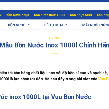
x
bồn nước nhựa
bồn nước inox 1000l
bồn nhựa 500l
bồn nhự
BỒN NƯỚC
BỂ TỰ HOẠI
MÁY NƯỚC NÓN
TIN TỨC
 Mẫu Bồn Nước Inox 1000l Chính Hãn
iều thì bồn bằng chất liệu inox với độ bền bỉ cao và sạch sẽ
1000l
là lựa chọn ưu tiên. Và sau đây trong bài viết của
Vua B
ước inox 1000L tại Vua Bồn Nước