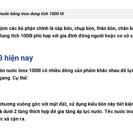
ước bằng inox dung tích 1000 lít
ồm các bộ phận chính là nắp bồn, chụp bồn, thân bồn, chân 
ng tích 1000l phù hợp với gia đình đông người hoặc cơ sở s
3 hiện nay
ồn nước inox 1000l
có nhiều dòng sản phẩm khác nhau để lựa
gang. Cụ thể:
 phương vuông góc với mặt đất, sử dụng kiểu bồn này tiết ki
à dưới 2 tầng thích hợp để gia tăng áp lực nước. Téc nước in
c xả cặn ra.