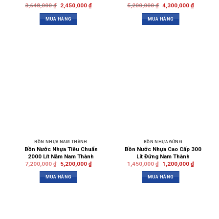
3,648,000
₫
2,450,000
₫
5,200,000
₫
4,300,000
₫
MUA HÀNG
MUA HÀNG
BỒN NHỰA NAM THÀNH
BỒN NHỰA ĐỨNG
Bồn Nước Nhựa Tiêu Chuẩn
Bồn Nước Nhựa Cao Cấp 300
2000 Lít Nằm Nam Thành
Lít Đứng Nam Thành
7,200,000
₫
5,200,000
₫
1,450,000
₫
1,200,000
₫
MUA HÀNG
MUA HÀNG