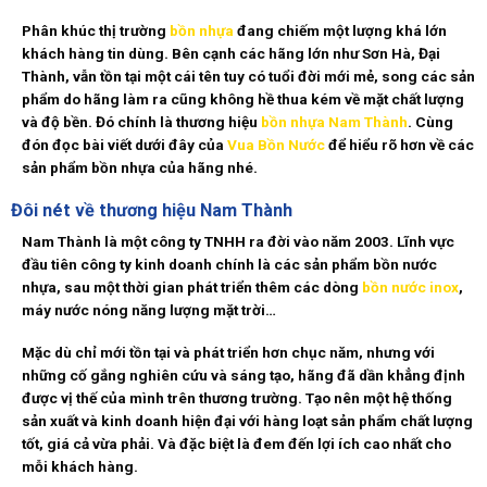
Phân khúc thị trường
bồn nhựa
đang chiếm một lượng khá lớn
khách hàng tin dùng. Bên cạnh các hãng lớn như Sơn Hà, Đại
Thành, vẫn tồn tại một cái tên tuy có tuổi đời mới mẻ, song các sản
phẩm do hãng làm ra cũng không hề thua kém về mặt chất lượng
và độ bền. Đó chính là thương hiệu
bồn nhựa Nam Thành
. Cùng
đón đọc bài viết dưới đây của
Vua Bồn Nước
để hiểu rõ hơn về các
sản phẩm bồn nhựa của hãng nhé.
Đôi nét về thương hiệu
Nam Thành
Nam Thành là một công ty TNHH ra đời vào năm 2003. Lĩnh vực
đầu tiên công ty kinh doanh chính là các sản phẩm bồn nước
nhựa, sau một thời gian phát triển thêm các dòng
bồn nước inox
,
máy nước nóng năng lượng mặt trời…
Mặc dù chỉ mới tồn tại và phát triển hơn chục năm, nhưng với
những cố gắng nghiên cứu và sáng tạo, hãng đã dần khẳng định
được vị thế của mình trên thương trường. Tạo nên một hệ thống
sản xuất và kinh doanh hiện đại với hàng loạt sản phẩm chất lượng
tốt, giá cả vừa phải. Và đặc biệt là đem đến lợi ích cao nhất cho
mỗi khách hàng.