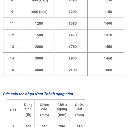
8
1000 (Cao)
1490
1250
9
1000 (Lùn)
1200
1150
11
1200
1580
1490
12
1500
1470
1310
13
2000
1780
1450
14
3000
1930
1460
15
4000
2100
1800
Các mẫu téc nhựa Nam Thành dạng nằm
Dung
Chiều
Chiều
Chiều
tích
cao
ngang
dài
STT
(lít)
(mm)
(mm)
(mm)
1
300
630
750
980