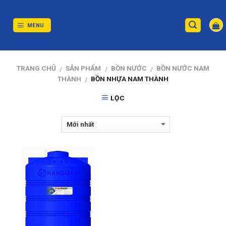
Skip
to
content
MENU
TRANG CHỦ
SẢN PHẨM
BỒN NƯỚC
BỒN NƯỚC NAM
/
/
/
THÀNH
BỒN NHỰA NAM THÀNH
/
LỌC