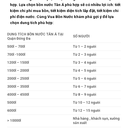
hợp. Lựa chọn bồn nước Tân Á phù hợp sẽ có nhiều lợi ích: tiết
kiệm chi phí mua bồn, tiết kiệm diện tích lắp đặt, tiết kiệm chi
phí điện nước. Cùng Vua Bồn Nước khám phá gợi ý để lựa
chọn dung tích phù hợp:
DUNG TÍCH BỒN NƯỚC TÂN Á TẠI
SỐ NGƯỜI
Quận Đống Đa
500l – 700l
Từ 1 – 2 người
700l -1000l
Từ 2 – 3 người
1200l – 1500l
Từ 3 – 4 người
1500l – 2000l
Từ 4 – 5 người
2000l – 2500l
Từ 5 – 6 người
3000l – 3500l
Từ 6 – 7 người
4000l – 4500l
Từ 8 – 9 người
5000l
Từ 10 – 12 người
6000l
Từ 12 – 15 người
Nhà hàng , khách sạn, xưởng
> 10000l
sản xuất