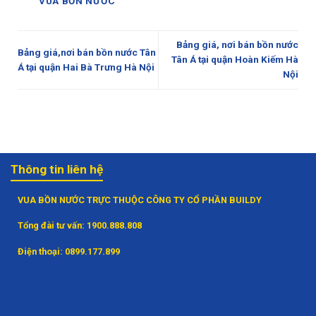
VUA BỒN NƯỚC
Bảng giá, nơi bán bồn nước
Bảng giá,nơi bán bồn nước Tân
Tân Á tại quận Hoàn Kiếm Hà
Á tại quận Hai Bà Trưng Hà Nội
Nội
Thông tin liên hệ
VUA BỒN NƯỚC TRỰC THUỘC CÔNG TY CỔ PHẦN BUILDY
Tổng đài tư vấn:
1900.888.808
Điện thoại:
0899.177.899