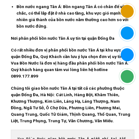
Bồn nước ngang Tân Á: Bồn ngang Tân Á có chân đế vững
chắc, có thể lắp đặt ở nhà cao tầng, khu vực gió mạnh. Tuy
nhiên giá thành của bồn nước nằm thường cao hơn so với
bồn nước đứng.
Nơi phân phối bồn nước Tân Á uy tín tại quận Đống Đa
Có rất nhiều đơn vị phân phối bồn nước Tân Á tại khu vực
quận Đống Đa, Quý Khách cần lưu ý lựa chọn đơn vị uy tín.
Vua Bồn Nước là đơn vị hàng đầu phân phối bồn nước Tân Á.
Quý khách hàng quan tâm vui lòng liên hệ hotline
0899.177.899
Chúng tôi giao bồn nước Tân Á tại tất cả các phường thuộc
quận Đống Đa, Hà Nội:
Cát Linh, Hàng Bột, Khâm Thiên,
Khương Thượng, Kim Liên, Láng Hạ, Láng Thượng, Nam
Đồng, Ngã Tư Sở, Ô Chợ Dừa, Phương Liên, Phương Mai,
Quang Trung, Quốc Tử Giám, Thịnh Quang, Thổ Quan, Trung
Liệt, Trung Phụng, Trung Tự, Văn Chương, Văn Miếu.
Vua Bồn Nước 
giao bồn nước Tân Á miễn phí tại tất 