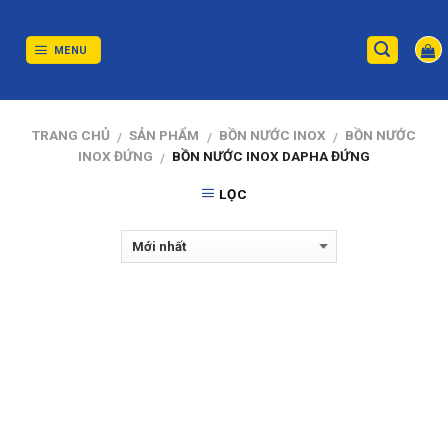
Skip
to
content
MENU
TRANG CHỦ
SẢN PHẨM
BỒN NƯỚC INOX
BỒN NƯỚC
/
/
/
INOX ĐỨNG
BỒN NƯỚC INOX DAPHA ĐỨNG
/
LỌC