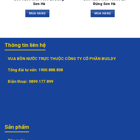
Sơn Hà
Đứng Sơn Hà
MUA HÀNG
MUA HÀNG
Thông tin liên hệ
VUA BỒN NƯỚC TRỰC THUỘC CÔNG TY CỔ PHẦN BUILDY
Tổng đài tư vấn:
1900.888.808
Điện thoại:
0899.177.899
Sản phẩm