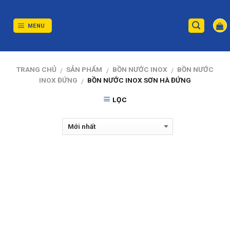
Skip
to
content
MENU
TRANG CHỦ
SẢN PHẨM
BỒN NƯỚC INOX
BỒN NƯỚC
/
/
/
INOX ĐỨNG
BỒN NƯỚC INOX SƠN HÀ ĐỨNG
/
LỌC