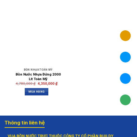
BỒN NHỰA TOÀN MỸ
Bồn Nước Nhựa Đứng 2000
Lít Toàn Mỹ
4,780,000
₫
4,350,000
₫
MUA HÀNG
Thông tin liên hệ
VUA BỒN NƯỚC TRỰC THUỘC CÔNG TY CỔ PHẦN BUILDY