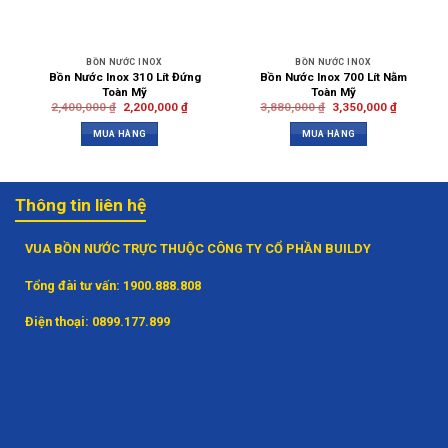
BỒN NƯỚC INOX
BỒN NƯỚC INOX
Bồn Nước Inox 310 Lít Đứng
Bồn Nước Inox 700 Lít Nằm
Toàn Mỹ
Toàn Mỹ
2,400,000
₫
2,200,000
₫
3,880,000
₫
3,350,000
₫
MUA HÀNG
MUA HÀNG
Thông tin liên hệ
VUA BỒN NƯỚC TRỰC THUỘC CÔNG TY CỔ PHẦN BUILDY
Tổng đài tư vấn:
1900.888.808
Điện thoại:
0899.177.899