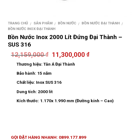
TRANG CHỦ
SẢN PHẨM
BỒN NƯỚC
BỒN NƯỚC ĐẠI THÀNH
/
/
/
/
BỒN NƯỚC INOX ĐẠI THÀNH
Bồn Nước Inox 2000 Lít Đứng Đại Thành –
SUS 316
12,159,000
11,300,000
₫
₫
Thương hiệu:
Tân Á Đại Thành
Bảo hành:
15 năm
Chất liệu:
Inox SUS 316
Dung tích:
2000 lít
Kích thước:
1.170x 1.990 mm (Đường kính – Cao)
GỌI ĐẶT HÀNG NHANH: 0899.177.899