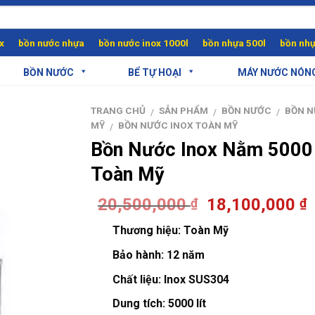
x
bồn nước nhựa
bồn nước inox 1000l
bồn nhựa 500l
bồn nhự
BỒN NƯỚC
BỂ TỰ HOẠI
MÁY NƯỚC NÓN
TRANG CHỦ
SẢN PHẨM
BỒN NƯỚC
BỒN 
/
/
/
MỸ
BỒN NƯỚC INOX TOÀN MỸ
/
Bồn Nước Inox Nằm 5000 
Toàn Mỹ
20,500,000
18,100,000
₫
₫
Thương hiệu:
Toàn Mỹ
Bảo hành:
12 năm
Chất liệu:
Inox SUS304
Dung tích:
5000 lít