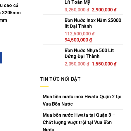
Lít Toàn Mỹ
u cao cả
3,250,000
₫
2,900,000
₫
ox 3205mm
0mm
Bồn Nước Inox Nằm 25000
lít Đại Thành
112,500,000
₫
94,500,000
₫
Bồn Nước Nhựa 500 Lít
Đứng Đại Thành
2,050,000
₫
1,550,000
₫
TIN TỨC NỔI BẬT
Mua bồn nước inox Hwata Quận 2 tại
Vua Bồn Nước
Mua bồn nước Hwata tại Quận 3 –
Chất lượng vượt trội tại Vua Bồn
Nước