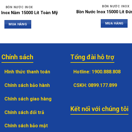
BỒN NƯỚC INOX
BỒN NƯỚC INOX
Bồn Nước Inox 15000 Lít Đ
 Inox Nằm 15000 Lít Toàn Mỹ
MUA HÀNG
MUA HÀNG
Chính sách
Tổng đài hỗ trợ
Hình thức thanh toán
Hotline
:
1900.888.808
Chính sách bảo hành
CSKH
:
0899.177.899
Chính sách giao hàng
Kết nối với chúng tôi
Chính sách đổi trả
Chính sách bảo mật