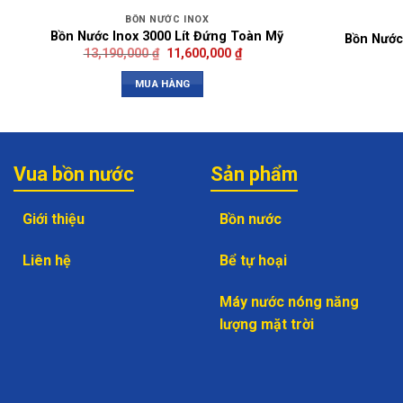
BỒN NƯỚC INOX
Bồn Nước Inox 3000 Lít Đứng Toàn Mỹ
Bồn Nước
13,190,000
₫
11,600,000
₫
MUA HÀNG
Vua bồn nước
Sản phẩm
Giới thiệu
Bồn nước
Liên hệ
Bể tự hoại
Máy nước nóng năng
lượng mặt trời