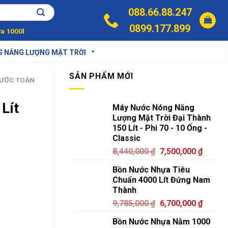
088.66.88.247
0899.177.899
a 1000l
G NĂNG LƯỢNG MẶT TRỜI
SẢN PHẨM MỚI
NƯỚC TOÀN
Lít
Máy Nước Nóng Năng
Lượng Mặt Trời Đại Thành
150 Lít - Phi 70 - 10 Ống -
Classic
8,440,000
₫
7,500,000
₫
Bồn Nước Nhựa Tiêu
Chuẩn 4000 Lít Đứng Nam
Thành
9,785,000
₫
6,700,000
₫
Bồn Nước Nhựa Nằm 1000