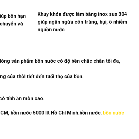
Khuy khóa được làm bằng inox sus 304
iúp bồn hạn
giúp ngăn ngừa côn trùng, bụi, ô nhiễm
 chuyển và
nguồn nước.
 dòng sản phẩm bồn nước có độ bền chắc chắn tối đa,
g của thời tiết đến tuổi thọ của bồn.
có tính ăn mòn cao.
HCM, bồn nước 5000 lít Hồ Chí Minh.bồn nước.
bồn nước