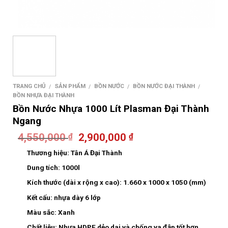
TRANG CHỦ
SẢN PHẨM
BỒN NƯỚC
BỒN NƯỚC ĐẠI THÀNH
/
/
/
/
BỒN NHỰA ĐẠI THÀNH
Bồn Nước Nhựa 1000 Lít Plasman Đại Thành
Ngang
4,550,000
2,900,000
₫
₫
Thương hiệu:
Tân Á Đại Thành
Dung tích:
1000l
Kích thước (dài x rộng x cao):
1.660 x 1000 x 1050 (mm)
Kết cấu:
nhựa dày 6 lớp
Màu sắc:
Xanh
Chất liệu:
Nhựa HDPE dẻo dai và chống va đập tốt hơn