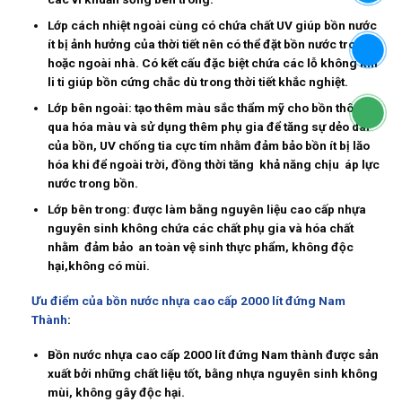
Lớp cách nhiệt ngoài cùng có chứa chất UV giúp bồn nước
ít bị ảnh hưởng của thời tiết nên có thể đặt bồn nước trong
hoặc ngoài nhà. Có kết cấu đặc biệt chứa các lỗ không khí
li ti giúp bồn cứng chắc dù trong thời tiết khắc nghiệt.
Lớp bên ngoài: tạo thêm màu sắc thẩm mỹ cho bồn thông
qua hóa màu và sử dụng thêm phụ gia để tăng sự dẻo dai
của bồn, UV chống tia cực tím nhằm đảm bảo bồn ít bị lăo
hóa khi để ngoài trời, đồng thời tăng khả năng chịu áp lực
nước trong bồn.
Lớp bên trong: được làm bằng nguyên liệu cao cấp nhựa
nguyên sinh không chứa các chất phụ gia và hóa chất
nhằm đảm bảo an toàn vệ sinh thực phẩm, không độc
hại,không có mùi.
Ưu điểm của bồn nước nhựa cao cấp 2000 lít đứng Nam
Thành
:
Bồn nước nhựa cao cấp 2000 lít đứng Nam thành được sản
xuất bởi những chất liệu tốt, bằng nhựa nguyên sinh không
mùi, không gây độc hại.