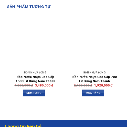
SẢN PHẨM TƯƠNG TỰ
BỒN NHỰA ĐỨNG
BỒN NHỰA ĐỨNG
Bồn Nước Nhựa Cao Cấp
Bồn Nước Nhựa Cao Cấp 700
1500 Lít Đứng Nam Thành
Lít Đứng Nam Thành
4,350,000
₫
3,480,000
₫
2,400,000
₫
1,920,000
₫
MUA HÀNG
MUA HÀNG
Thông tin liên hệ