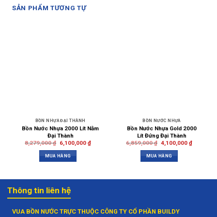
SẢN PHẨM TƯƠNG TỰ
BỒN NHỰA ĐẠI THÀNH
BỒN NƯỚC NHỰA
Bồn Nước Nhựa 2000 Lít Nằm
Bồn Nước Nhựa Gold 2000
Đại Thành
Lít Đứng Đại Thành
8,279,000
₫
6,100,000
₫
6,859,000
₫
4,100,000
₫
MUA HÀNG
MUA HÀNG
Thông tin liên hệ
VUA BỒN NƯỚC TRỰC THUỘC CÔNG TY CỔ PHẦN BUILDY