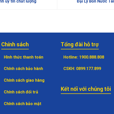
h uy tín chất lượng
Đại Lý Bồn Nước Tâ
Chính sách
Tổng đài hỗ trợ
Hình thức thanh toán
Hotline
:
1900.888.808
Chính sách bảo hành
CSKH
:
0899.177.899
Chính sách giao hàng
Kết nối với chúng tôi
Chính sách đổi trả
Chính sách bảo mật