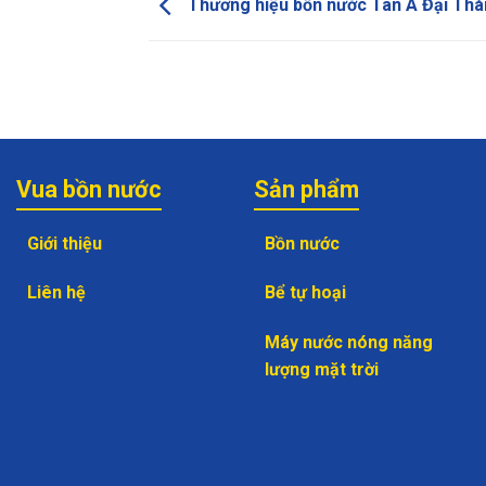
Thương hiệu bồn nước Tân Á Đại Thàn
Vua bồn nước
Sản phẩm
Giới thiệu
Bồn nước
Liên hệ
Bể tự hoại
Máy nước nóng năng
lượng mặt trời