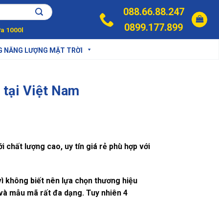
088.66.88.247
0899.177.899
a 1000l
G NĂNG LƯỢNG MẶT TRỜI
 tại Việt Nam
chất lượng cao, uy tín giá rẻ phù hợp với
ì không biết nên lựa chọn thương hiệu
ả và mẫu mã rất đa dạng. Tuy nhiên
4