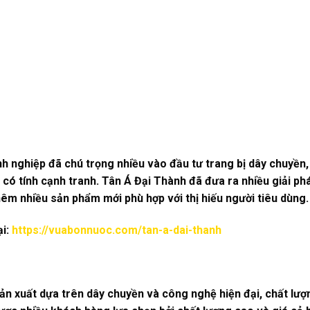
h nghiệp đã chú trọng nhiều vào đầu tư trang bị dây chuyền, m
có tính cạnh tranh. Tân Á Đại Thành đã đưa ra nhiều giải phá
êm nhiều sản phẩm mới phù hợp với thị hiếu người tiêu dùng.
ại:
https://vuabonnuoc.com/tan-a-dai-thanh
n xuất dựa trên dây chuyền và công nghệ hiện đại, chất lư