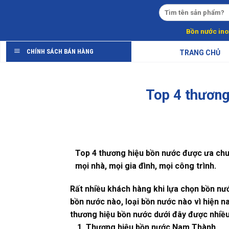
Skip
to
content
Bồn nước ino
CHÍNH SÁCH BÁN HÀNG
TRANG CHỦ
Top 4 thương
Top 4 thương hiệu bồn nước được ưa chuộ
mọi nhà, mọi gia đình, mọi công trình.
Rất nhiều khách hàng khi lựa chọn bồn nư
bồn nước nào, loại bồn nước nào vì hiện na
thương hiệu bồn nước
dưới đây được nhiều
Thương hiệu bồn nước Nam Thành