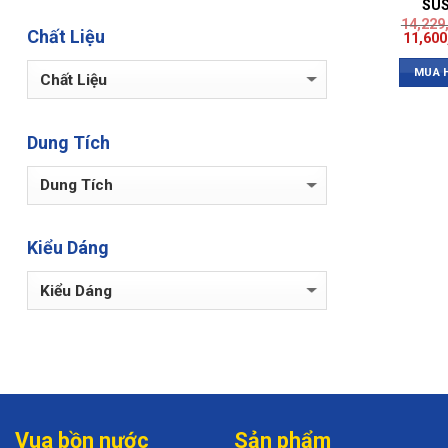
SUS
14,229
Chất Liệu
11,60
MUA 
Dung Tích
Kiểu Dáng
Vua bồn nước
Sản phẩm