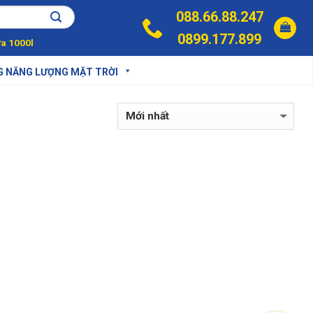
088.66.88.247
0899.177.899
a 1000l
G NĂNG LƯỢNG MẶT TRỜI