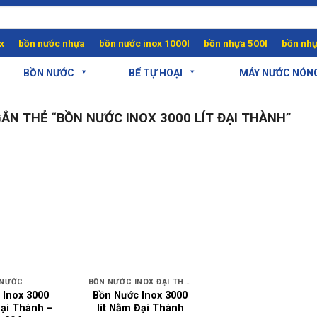
x
bồn nước nhựa
bồn nước inox 1000l
bồn nhựa 500l
bồn nhự
BỒN NƯỚC
BỂ TỰ HOẠI
MÁY NƯỚC NÓN
N THẺ “BỒN NƯỚC INOX 3000 LÍT ĐẠI THÀNH”
 NƯỚC
BỒN NƯỚC INOX ĐẠI THÀNH
 Inox 3000
Bồn Nước Inox 3000
Đại Thành –
lít Nằm Đại Thành