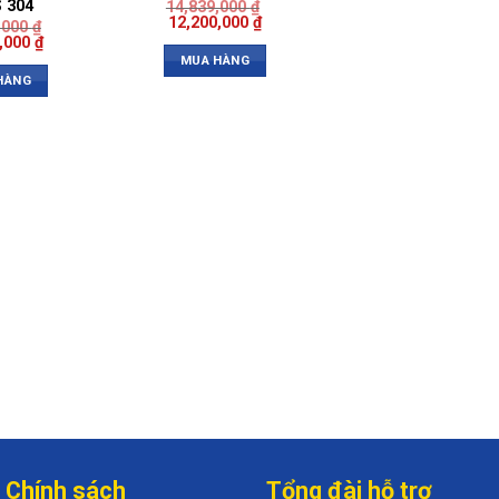
 304
14,839,000
₫
12,200,000
₫
,000
₫
0,000
₫
MUA HÀNG
HÀNG
Chính sách
Tổng đài hỗ trợ