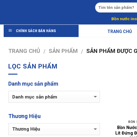
Skip
to
content
Bồn nước ino
CHÍNH SÁCH BÁN HÀNG
TRANG CHỦ
TRANG CHỦ
SẢN PHẨM
SẢN PHẨM ĐƯỢC GẮ
/
/
LỌC SẢN PHẨM
Danh mục sản phẩm
Thương Hiệu
BỒN
Bồn Nước
Lít Đứng 