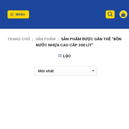
Skip
to
content
MENU
TRANG CHỦ
SẢN PHẨM
SẢN PHẨM ĐƯỢC GẮN THẺ “BỒN
/
/
NƯỚC NHỰA CAO CẤP 300 LÍT”
LỌC