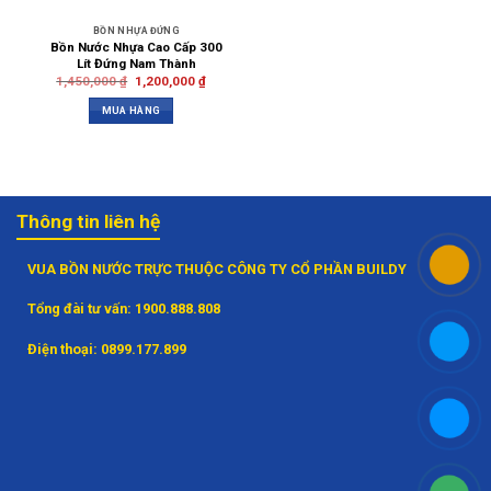
BỒN NHỰA ĐỨNG
Bồn Nước Nhựa Cao Cấp 300
Lít Đứng Nam Thành
1,450,000
₫
1,200,000
₫
MUA HÀNG
Thông tin liên hệ
VUA BỒN NƯỚC TRỰC THUỘC CÔNG TY CỔ PHẦN BUILDY
Tổng đài tư vấn:
1900.888.808
Điện thoại:
0899.177.899