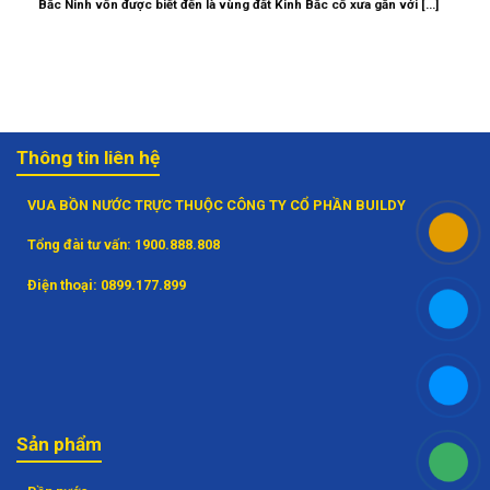
Bắc Ninh vốn được biết đến là vùng đất Kinh Bắc cổ xưa gắn với [...]
Thông tin liên hệ
VUA BỒN NƯỚC TRỰC THUỘC CÔNG TY CỔ PHẦN BUILDY
Tổng đài tư vấn:
1900.888.808
Điện thoại:
0899.177.899
Sản phẩm