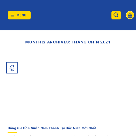
Skip
to
content
MENU
MONTHLY ARCHIVES:
THÁNG CHÍN 2021
21
Th9
Bảng Giá Bồn Nước Nam Thành Tại Bắc Ninh Mới Nhất