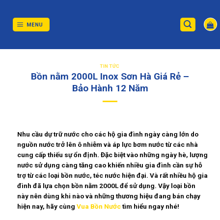
Skip
to
content
MENU
TIN TỨC
Bồn nằm 2000L Inox Sơn Hà Giá Rẻ –
Bảo Hành 12 Năm
Nhu cầu dự trữ nước cho các hộ gia đình ngày càng lớn do
nguồn nước trở lên ô nhiễm và áp lực bơm nước từ các nhà
cung cấp thiếu sự ổn định. Đặc biệt vào những ngày hè, lượng
nước sử dụng càng tăng cao khiến nhiều gia đình cần sự hỗ
trợ từ các loại bồn nước, téc nước hiện đại. Và rất nhiều hộ gia
đình đã lựa chọn
bồn nằm 2000L
để sử dụng. Vậy loại bồn
này nên dùng khi nào và những thương hiệu đang bán chạy
hiện nay, hãy cùng
Vua Bồn Nước
tìm hiểu ngay nhé!