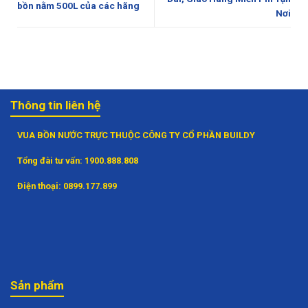
bồn nằm 500L của các hãng
Nơi
Thông tin liên hệ
VUA BỒN NƯỚC TRỰC THUỘC CÔNG TY CỔ PHẦN BUILDY
Tổng đài tư vấn:
1900.888.808
Điện thoại:
0899.177.899
Sản phẩm