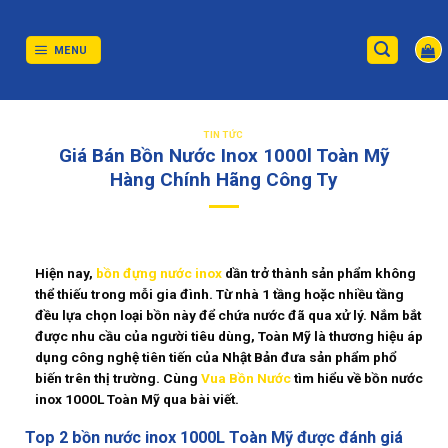
Skip
to
content
MENU
TIN TỨC
Giá Bán Bồn Nước Inox 1000l Toàn Mỹ
Hàng Chính Hãng Công Ty
Hiện nay,
bồn đựng nước inox
dần trở thành sản phẩm không
thể thiếu trong mỗi gia đình. Từ nhà 1 tầng hoặc nhiều tầng
đều lựa chọn loại bồn này để chứa nước đã qua xử lý. Nắm bắt
được nhu cầu của người tiêu dùng, Toàn Mỹ là thương hiệu áp
dụng công nghệ tiên tiến của Nhật Bản đưa sản phẩm phổ
biến trên thị trường. Cùng
Vua Bồn Nước
tìm hiểu về
bồn nước
inox 1000L Toàn Mỹ
qua bài viết.
Top 2 bồn nước inox 1000L Toàn Mỹ được đánh giá