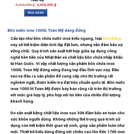
Toàn Mỹ
4,530,000
₫
4,050,000
₫
MUA HÀNG
Bồn nước inox
1000L Toàn Mỹ dáng đứng
Cấu tạo như bồn chứa nước inox kiểu ngang, loại
bồn đứng
này sẽ tiết kiệm diện tích lắp đặt hơn, nhưng vẫn đảm bảo sự
vững chãi. Quy trình sản xuất kết hợp giữa áp dụng công
nghệ tiên tiến của Nhật Bản và chất liệu bồn chứa nhập khẩu
từ Hàn Quốc. Vì vậy chất lượng sản phẩm
bồn chứa inox
1000L Toàn Mỹ
đứng xứng đáng top đầu lĩnh vực này. Đầu
vào và đầu ra sản phẩm để cung cấp cho thị trường rất
nghiêm ngặt, được kiểm tra đạt tiêu chuẩn quốc tế. Bồn nước
inox 1000 lít Toàn Mỹ được bày bán rộng rãi trên thị trường
với mức giá hợp lý, phù hợp với túi tiền của nhiều đối tượng
khách hàng.
Do sản xuất bằng chất liệu inox sus 304 đảm bảo an toàn cho
sức khỏe người dùng. Không những thế trong quá trình sử
dụng còn tiết kiệm thời gian vệ sinh, giúp sản phẩm luôn như
mới. Thiết kế kiểu dáng đứng với chiều cao lên đến 1765 mm