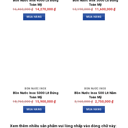
Bồn Nước Inox 4000 Lít Đứng
Bồn Nước Inox 3000 Lít Đứng
Toàn Mỹ
Toàn Mỹ
16,460,000
₫
14,270,000
₫
13,190,000
₫
11,600,000
₫
MUA HÀNG
MUA HÀNG
BỒN NƯỚC INOX
BỒN NƯỚC INOX
Bồn Nước Inox 5000 Lít Đứng
Bồn Nước Inox 500 Lít Nằm
Toàn Mỹ
Toàn Mỹ
18,760,000
₫
15,900,000
₫
3,160,000
₫
2,750,000
₫
MUA HÀNG
MUA HÀNG
Xem thêm nhiều sản phẩm vui lòng nhấp vào dòng chữ này: