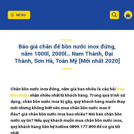
Skip
to
content
MENU
TIN TỨC
Báo giá chân đế bồn nước inox đứng,
nằm 1000l, 2000l… Nam Thành, Đại
Thành, Sơn Hà, Toàn Mỹ [Mới nhất 2020]
Chân bồn nước inox đứng, nằm
giá bao nhiêu là câu hỏi
Vua
Bồn Nước
nhận nhiều nhất từ khách hàng. Trong quá trình sử
dụng,
chân bồn nước inox
bị gãy, quý khách hàng muốn thay
mới nhưng không biết nên mua
chân bồn nước inox
ở
đâu?
giá chân bồn nước inox
bao nhiêu?
Nơi bán chân bồn
nước
uy tín? Nếu quý khách muốn mua
chân bồn nước inox
,
quý khách hàng liên hệ hotline 0899.177.899 để có giá tốt
nhất.