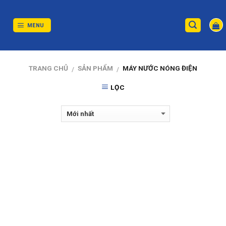
Skip
to
content
MENU
TRANG CHỦ
SẢN PHẨM
MÁY NƯỚC NÓNG ĐIỆN
/
/
LỌC