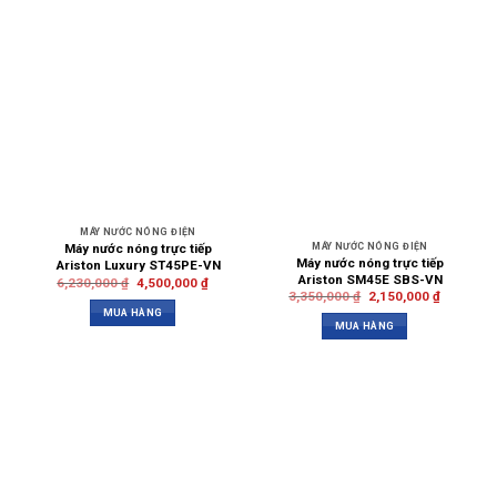
MÁY NƯỚC NÓNG ĐIỆN
MÁY NƯỚC NÓNG ĐIỆN
Máy nước nóng trực tiếp
Máy nước nóng trực tiếp
Ariston Luxury ST45PE-VN
Ariston SM45E SBS-VN
6,230,000
₫
4,500,000
₫
3,350,000
₫
2,150,000
₫
MUA HÀNG
MUA HÀNG