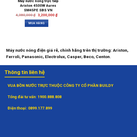
Máy nước nóng trực tiếp
Ariston 4500W Aures
SM45PE SBS VN
4,380,000
₫
3,200,000
₫
MUA HÀNG
Máy nước nóng điện giá rẻ, chính hãng trên thị trường: Ariston,
Ferroli, Panasonic, Electrolux, Casper, Beco, Centon.
Thông tin liên hệ
VUA BỒN NƯỚC TRỰC THUỘC CÔNG TY CỔ PHẦN BUILDY
Tổng đài tư vấn:
1900.888.808
Điện thoại:
0899.177.899