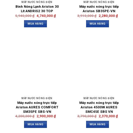
MÁY NƯỚC NÓNG ĐIỆN
MÁY NƯỚC NÓNG ĐIỆN
Bình Nóng Lạnh Ariston 30
Máy nước nóng trực tiếp
Lít ANDRIS2 30 TOP
Ariston SB35PE-VN
5,940,000
₫
4,740,000
₫
3,910,000
₫
2,280,000
₫
MUA HÀNG
MUA HÀNG
MÁY NƯỚC NÓNG ĐIỆN
MÁY NƯỚC NÓNG ĐIỆN
Máy nước nóng trực tiếp
Máy nước nóng trực tiếp
Ariston AURES COMFORT
Ariston 4500W AURES
SM35PE SBS-VN
SMC45E SBS VN
4,200,000
₫
2,900,000
₫
3,790,000
₫
2,370,000
₫
MUA HÀNG
MUA HÀNG