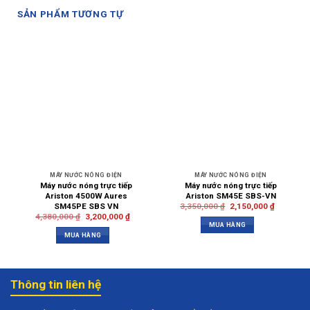
SẢN PHẨM TƯƠNG TỰ
MÁY NƯỚC NÓNG ĐIỆN
MÁY NƯỚC NÓNG ĐIỆN
Máy nước nóng trực tiếp
Máy nước nóng trực tiếp
Ariston 4500W Aures
Ariston SM45E SBS-VN
SM45PE SBS VN
3,350,000
₫
2,150,000
₫
4,380,000
₫
3,200,000
₫
MUA HÀNG
MUA HÀNG
Thông tin liên hệ