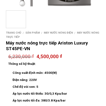
TRANG CHỦ
SẢN PHẨM
MÁY NƯỚC NÓNG ĐIỆN
MÁY NƯỚC NÓNG
/
/
/
TRỰC TIẾP
Máy nước nóng trực tiếp Ariston Luxury
ST45PE-VN
6,230,000
4,500,000
₫
₫
Thông số kỹ thuật:
Công suất định mức: 4500(W)
Điện năng: 220V
Chế độ vòi sen: 5
Áp lực nước tối thiểu: 30/0,3 Kpa/bar
Áp lực nước tối đa: 380/3.8 Kpa/bar