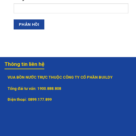
Thông tin liên hệ
VUA BỒN NƯỚC TRỰC THUỘC CÔNG TY CỔ PHẦN BUILDY
Tổng đài tư vấn:
1900.888.808
Điện thoại:
0899.177.899