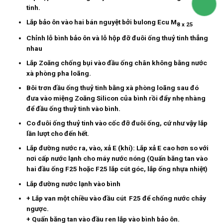
tinh.
Lắp bảo ôn vào hai bán nguyệt bởi bulong Ecu M
8 x 25
Chỉnh lỗ bình bảo ôn và lỗ hộp đỡ đuôi ống thuỷ tinh thẳng
nhau
Lắp Zoăng chống bụi vào đầu ống chân không bằng nước
xà phòng pha loãng.
Bôi trơn đầu ống thuỷ tinh bằng xà phòng loãng sau đó
đưa vào miệng Zoăng Silicon của bình rồi đẩy nhẹ nhàng
để đầu ống thuỷ tinh vào bình.
Co đuôi ống thuỷ tinh vào cốc đỡ đuôi ống, cứ như vậy lắp
lần lượt cho đến hết.
Lắp đường nước ra, vào, xả E (khí): Lắp xả E cao hơn so với
nơi cấp nước lạnh cho máy nước nóng (Quấn băng tan vào
hai đầu ống F25 hoặc F25 lắp cút góc, lắp ống nhựa nhiệt)
Lắp đường nước lạnh vào bình
+ Lắp van một chiều vào đầu cút F25 để chống nước chảy
ngược.
+ Quấn băng tan vào đầu ren lắp vào bình bảo ôn.