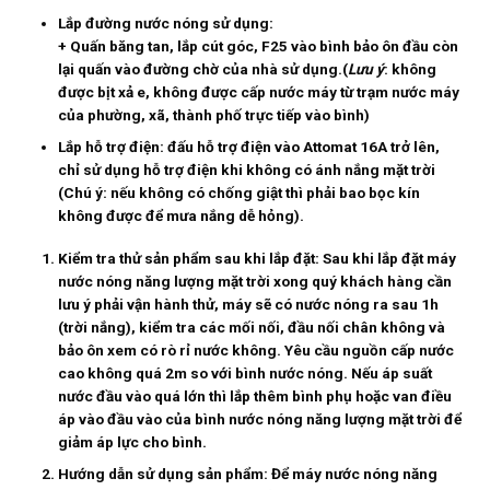
Lắp đường nước nóng sử dụng:
+ Quấn băng tan, lắp cút góc, F25 vào bình bảo ôn đầu còn
lại quấn vào đường chờ của nhà sử dụng.(
Lưu ý
: không
được bịt xả e, không được cấp nước máy từ trạm nước máy
của phường, xã, thành phố trực tiếp vào bình)
Lắp hỗ trợ điện: đấu hỗ trợ điện vào Attomat 16A trở lên,
chỉ sử dụng hỗ trợ điện khi không có ánh nắng mặt trời
(Chú ý: nếu không có chống giật thì phải bao bọc kín
không được để mưa nắng dễ hỏng).
Kiểm tra thử sản phẩm sau khi lắp đặt:
Sau khi lắp đặt máy
nước nóng năng lượng mặt trời xong quý khách hàng cần
lưu ý phải vận hành thử, máy sẽ có nước nóng ra sau 1h
(trời nắng), kiểm tra các mối nối, đầu nối chân không và
bảo ôn xem có rò rỉ nước không. Yêu cầu nguồn cấp nước
cao không quá 2m so với bình nước nóng. Nếu áp suất
nước đầu vào quá lớn thì lắp thêm bình phụ hoặc van điều
áp vào đầu vào của bình nước nóng năng lượng mặt trời để
giảm áp lực cho bình.
Hướng dẫn sử dụng sản phẩm:
Để máy nước nóng năng