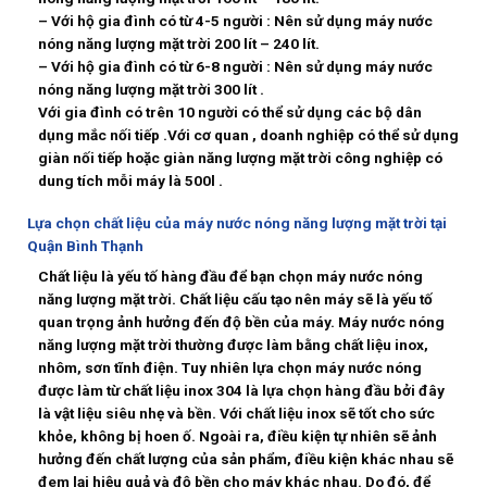
– Với hộ gia đình có từ 4-5 người : Nên sử dụng máy nước
nóng năng lượng mặt trời 200 lít – 240 lít.
– Với hộ gia đình có từ 6-8 người : Nên sử dụng máy nước
nóng năng lượng mặt trời 300 lít .
Với gia đình có trên 10 người có thể sử dụng các bộ dân
dụng mắc nối tiếp .Với cơ quan , doanh nghiệp có thể sử dụng
giàn nối tiếp hoặc giàn năng lượng mặt trời công nghiệp có
dung tích mỗi máy là 500l .
Lựa chọn chất liệu của máy nước nóng năng lượng mặt trời tại
Quận Bình Thạnh
Chất liệu là yếu tố hàng đầu để bạn chọn máy nước nóng
năng lượng mặt trời. Chất liệu cấu tạo nên máy sẽ là yếu tố
quan trọng ảnh hưởng đến độ bền của máy. Máy nước nóng
năng lượng mặt trời thường được làm bằng chất liệu inox,
nhôm, sơn tĩnh điện. Tuy nhiên lựa chọn máy nước nóng
được làm từ chất liệu inox 304 là lựa chọn hàng đầu bởi đây
là vật liệu siêu nhẹ và bền. Với chất liệu inox sẽ tốt cho sức
khỏe, không bị hoen ố. Ngoài ra, điều kiện tự nhiên sẽ ảnh
hưởng đến chất lượng của sản phẩm, điều kiện khác nhau sẽ
đem lại hiệu quả và độ bền cho máy khác nhau. Do đó, để