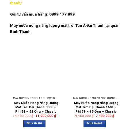
thanh/
Gọi tư vấn mua hàng: 0899.177.899
Máy nước nóng năng lượng mặt trời Tân Á Đại Thành tại quận
Bình Thạnh .
MÁY NƯỚC NÓNG NĂNG LƯỢNG MẶT TRỜI
MÁY NƯỚC NÓNG NĂNG LƯỢNG MẶT TRỜI
Máy Nước Nóng Năng Lượng
Máy Nước Nóng Năng Lượng
Mặt Trời Đại Thành 300L –
Mặt Trời Đại Thành 160L –
Phi 58 – 28 Ống – Classic
Phi 58 – 15 Ống – Classic
14,400,000
₫
11,900,000
₫
9,450,000
₫
7,400,000
₫
MUA HÀNG
MUA HÀNG