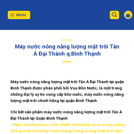
Skip
to
content
MENU
TIN TỨC
Máy nước nóng năng lượng mặt trời Tân
Á Đại Thành q.Bình Thạnh
Máy nước nóng năng lượng mặt trời Tân Á Đại Thành tại quận
Bình Thạnh được phân phối bời Vua Bồn Nước, là một trong
những đại lý uy tín cung cấp bồn nước, máy nước nóng năng
lượng mặt trời chính hãng tại quận Bình Thạnh .
Chi tiết sản phẩm máy nước nóng năng lượng mặt trời Tân Á
Đại Thành tại Quận Bình Thạnh
:
https://vuabonnuoc.com/danh-muc/may-nuoc-nong-nang-
luong-mat-troi/may-nuoc-nong-nang-luong-mat-troi-dai-