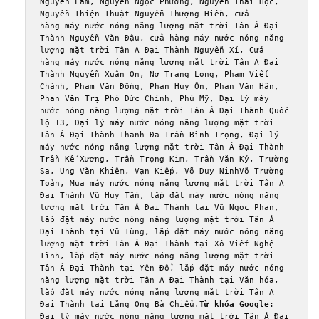
Nguyễn Lâm, Nguyễn Ngọc Phương, Nguyễn Thái Học, 
Nguyễn Thiện Thuật Nguyễn Thượng Hiền, cửa 
hàng máy nước nóng năng lượng mặt trời Tân Á Đại 
Thành Nguyễn Văn Đậu, cửa hàng máy nước nóng năng 
lượng mặt trời Tân Á Đại Thành Nguyễn Xí, Cửa 
hàng máy nước nóng năng lượng mặt trời Tân Á Đại 
Thành Nguyễn Xuân Ôn, Nơ Trang Long, Phạm Viết 
Chánh, Phạm Văn Đồng, Phan Huy Ôn, Phan Văn Hân, 
Phan Văn Trị Phó Đức Chính, Phú Mỹ, Đại lý máy 
nước nóng năng lượng mặt trời Tân Á Đại Thành Quốc 
lộ 13, Đại lý máy nước nóng năng lượng mặt trời 
Tân Á Đại Thành Thanh Đa Trần Bình Trọng, Đại lý 
máy nước nóng năng lượng mặt trời Tân Á Đại Thành 
Trần Kế Xương, Trần Trọng Kim, Trần Văn Kỷ, Trường 
Sa, Ung Văn Khiêm, Vạn Kiếp, Võ Duy NinhVõ Trường 
Toản, Mua máy nước nóng năng lượng mặt trời Tân Á 
Đại Thành Vũ Huy Tấn, lắp đặt máy nước nóng năng 
lượng mặt trời Tân Á Đại Thành tại Vũ Ngọc Phan, 
lắp đặt máy nước nóng năng lượng mặt trời Tân Á 
Đại Thành tại Vũ Tùng, lắp đặt máy nước nóng năng 
lượng mặt trời Tân Á Đại Thành tại Xô Viết Nghệ 
Tĩnh, lắp đặt máy nước nóng năng lượng mặt trời 
Tân Á Đại Thành tại Yên Đổ, lắp đặt máy nước nóng 
năng lượng mặt trời Tân Á Đại Thành tại Văn hóa, 
lắp đặt máy nước nóng năng lượng mặt trời Tân Á 
Đại Thành tại Lăng Ông Bà Chiểu.
Từ khóa Google:
Đại lý máy nước nóng năng lượng mặt trời Tân Á Đại 