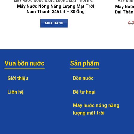
MÁY NƯỚC NÓNG NĂNG LƯỢNG MẶT TRỜI NAM THÀNH
MÁY NƯỚ
Máy Nước Nóng Năng Lượng Mặt Trời
Máy Nước
Nam Thành 345 Lít – 30 Ống
Đại Thành
9,
MUA HÀNG
Vua bồn nước
Sản phẩm
Giới thiệu
Bồn nước
Liên hệ
Bể tự hoại
Máy nước nóng năng
lượng mặt trời