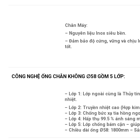
Chân Máy:
– Nguyên liệu Inox siêu bền.
– Đảm bảo độ cứng, vững và chịu l
tốt.
CÔNG NGHỆ ỐNG CHÂN KHÔNG ∅58 GỒM 5 LỚP:
– Lớp 1:
Lớp ngoài cùng là Thủy tin
nhiệt.
– Lớp 2:
Truyền nhiệt cao (Hợp kim
– Lớp 3
: Chống bức xạ tia hồng ngo
– Lớp 4:
Hấp thụ 99.5 % ánh sáng m
– Lớp 5:
Lớp chống bám cặn – giúp
– Chiều dài ống Ø58: 1800mm – Sả