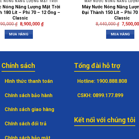
C NÓNG NĂNG LƯỢNG MẶT TRỜI
MÁY NƯỚC NÓNG NĂNG LƯỢNG
 Nóng Năng Lượng Mặt Trời
Máy Nước Nóng Năng Lượn
 180 Lít – Phi 70 – 12 Ống –
Đại Thành 150 Lít – Phi 70
Classic
Classic
790,000
₫
8,900,000
₫
8,440,000
₫
7,500,0
MUA HÀNG
MUA HÀNG
Chính sách
Tổng đài hỗ trợ
Hình thức thanh toán
Hotline
:
1900.888.808
Chính sách bảo hành
CSKH
:
0899.177.899
Chính sách giao hàng
Kết nối với chúng tôi
Chính sách đổi trả
Chính sách bảo mật