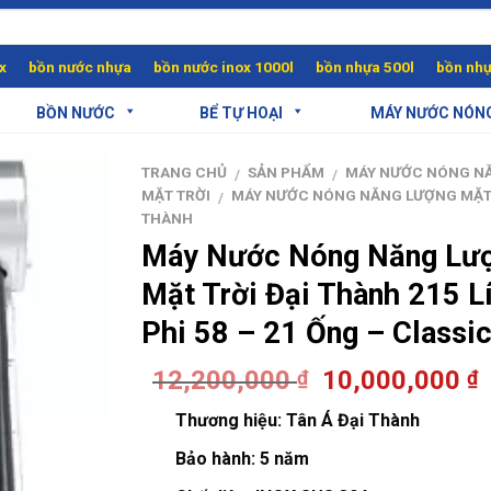
x
bồn nước nhựa
bồn nước inox 1000l
bồn nhựa 500l
bồn nhự
BỒN NƯỚC
BỂ TỰ HOẠI
MÁY NƯỚC NÓN
TRANG CHỦ
SẢN PHẨM
MÁY NƯỚC NÓNG N
/
/
MẶT TRỜI
MÁY NƯỚC NÓNG NĂNG LƯỢNG MẶT 
/
THÀNH
Máy Nước Nóng Năng Lư
Mặt Trời Đại Thành 215 Lí
Phi 58 – 21 Ống – Classi
12,200,000
10,000,000
₫
₫
Thương hiệu:
Tân Á Đại Thành
Bảo hành:
5 năm