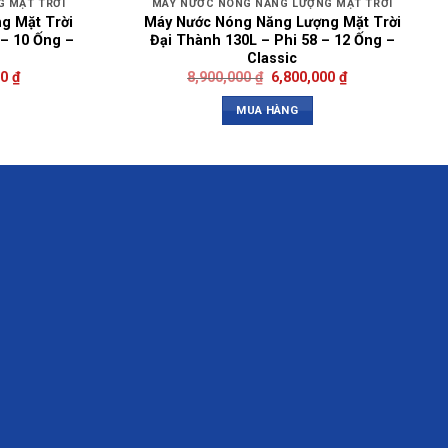
 MẶT TRỜI
MÁY NƯỚC NÓNG NĂNG LƯỢNG MẶT TRỜI
g Mặt Trời
Máy Nước Nóng Năng Lượng Mặt Trời
 – 10 Ống –
Đại Thành 130L – Phi 58 – 12 Ống –
Classic
00
₫
8,900,000
₫
6,800,000
₫
MUA HÀNG