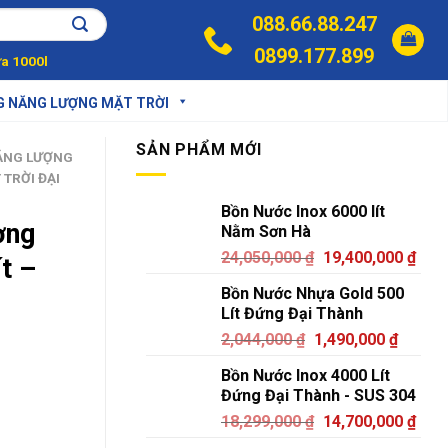
088.66.88.247
0899.177.899
a 1000l
G NĂNG LƯỢNG MẶT TRỜI
SẢN PHẨM MỚI
ĂNG LƯỢNG
TRỜI ĐẠI
Bồn Nước Inox 6000 lít
ợng
Nằm Sơn Hà
24,050,000
₫
19,400,000
₫
t –
Bồn Nước Nhựa Gold 500
c
Lít Đứng Đại Thành
2,044,000
₫
1,490,000
₫
Bồn Nước Inox 4000 Lít
Đứng Đại Thành - SUS 304
18,299,000
₫
14,700,000
₫