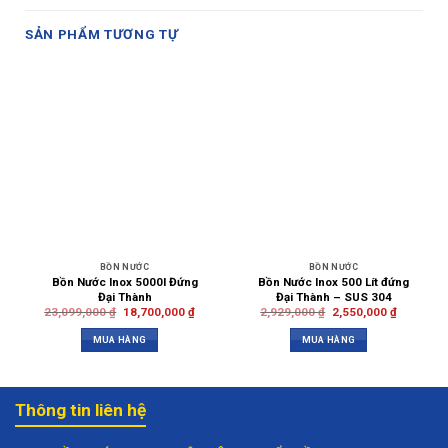
SẢN PHẨM TƯƠNG TỰ
BỒN NƯỚC
BỒN NƯỚC
Bồn Nước Inox 5000l Đứng
Bồn Nước Inox 500 Lít đứng
Đại Thành
Đại Thành – SUS 304
23,099,000
₫
18,700,000
₫
2,929,000
₫
2,550,000
₫
MUA HÀNG
MUA HÀNG
Thông tin liên hệ