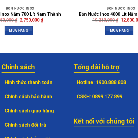
BỒN NƯỚC INOX
BỒN NƯỚC INOX
 Inox Nằm 700 Lít Nam Thành
Bồn Nước Inox 4000 Lít Nằ
050,000
₫
2,750,000
₫
19,210,000
₫
12,800,
MUA HÀNG
MUA HÀNG
Chính sách
Tổng đài hỗ trợ
Hình thức thanh toán
Hotline
:
1900.888.808
Chính sách bảo hành
CSKH
:
0899.177.899
Chính sách giao hàng
Kết nối với chúng tôi
Chính sách đổi trả