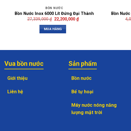
BỒN NƯỚC
Bồn Nước Inox 6000 Lít Đứng Đại Thành
Bồn Nước
27,339,000
₫
22,200,000
₫
4,
MUA HÀNG
Vua bồn nước
Sản phẩm
Giới thiệu
Bồn nước
Liên hệ
Bể tự hoại
Máy nước nóng năng
lượng mặt trời