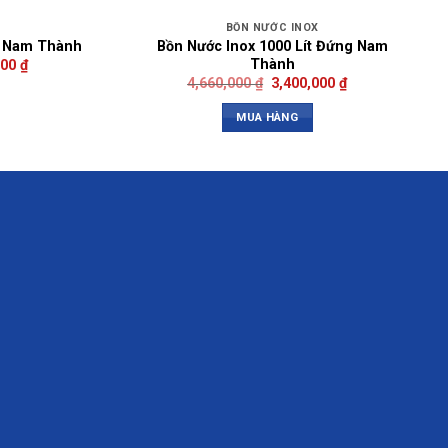
BỒN NƯỚC INOX
Bồn Nước Inox 1000 Lít Đứng Nam
m Nam Thành
Thành
000
₫
4,660,000
₫
3,400,000
₫
MUA HÀNG