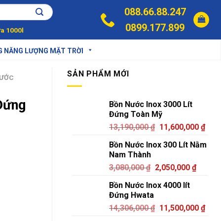
088.66.88.247
0899.177.899
a 1000l
G NĂNG LƯỢNG MẶT TRỜI
SẢN PHẨM MỚI
NƯỚC
Đứng
Bồn Nước Inox 3000 Lít
Đứng Toàn Mỹ
13,190,000
₫
11,600,000
₫
Bồn Nước Inox 300 Lít Nằm
Nam Thành
3,080,000
₫
2,050,000
₫
Bồn Nước Inox 4000 lít
Đứng Hwata
14,306,000
₫
11,500,000
₫