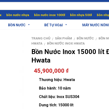
x
bồn nước nhựa
bồn nước inox 1000l
bồn nhựa 500l
bồn nhự
BỒN NƯỚC
BỂ TỰ HOẠI
MÁY NƯỚC NÓN
TRANG CHỦ
SẢN PHẨM
BỒN NƯỚC
BỒN 
/
/
/
HWATA
BỒN NƯỚC INOX HWATA
/
Bồn Nước Inox 15000 lít 
Hwata
45,900,000
₫
Thương hiệu:
Hwata
Bảo hành:
10 năm
Chất liệu:
Inox SUS304
Dung tích:
15000 lít