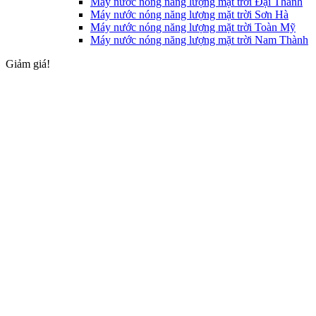
Máy nước nóng năng lượng mặt trời Đại Thành
Máy nước nóng năng lượng mặt trời Sơn Hà
Máy nước nóng năng lượng mặt trời Toàn Mỹ
Máy nước nóng năng lượng mặt trời Nam Thành
Giảm giá!