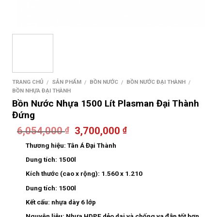
TRANG CHỦ
SẢN PHẨM
BỒN NƯỚC
BỒN NƯỚC ĐẠI THÀNH
/
/
/
/
BỒN NHỰA ĐẠI THÀNH
Bồn Nước Nhựa 1500 Lít Plasman Đại Thành
Đứng
6,054,000
3,700,000
₫
₫
Thương hiệu:
Tân Á Đại Thành
Dung tích:
1500l
Kích thước (cao x rộng):
1.560 x 1.210
Dung tích:
1500l
Kết cấu:
nhựa dày 6 lớp
Nguyên liệu:
Nhựa HDPE dẻo dai và chống va đập tốt hơn