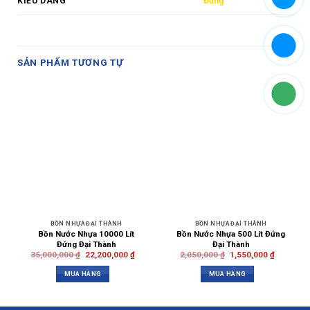
KIỂU DÁNG
Đứng
SẢN PHẨM TƯƠNG TỰ
BỒN NHỰA ĐẠI THÀNH
BỒN NHỰA ĐẠI THÀNH
Bồn Nước Nhựa 10000 Lít
Bồn Nước Nhựa 500 Lít Đứng
Đứng Đại Thành
Đại Thành
35,000,000
₫
22,200,000
₫
2,050,000
₫
1,550,000
₫
MUA HÀNG
MUA HÀNG