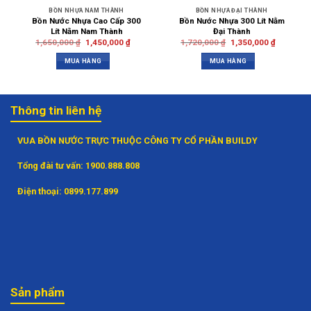
BỒN NHỰA NAM THÀNH
BỒN NHỰA ĐẠI THÀNH
Bồn Nước Nhựa Cao Cấp 300
Bồn Nước Nhựa 300 Lít Nằm
Lít Nằm Nam Thành
Đại Thành
1,650,000
₫
1,450,000
₫
1,720,000
₫
1,350,000
₫
MUA HÀNG
MUA HÀNG
Thông tin liên hệ
VUA BỒN NƯỚC TRỰC THUỘC CÔNG TY CỔ PHẦN BUILDY
Tổng đài tư vấn:
1900.888.808
Điện thoại:
0899.177.899
Sản phẩm