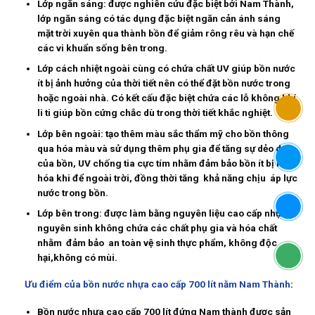
Lớp ngăn sáng: được nghiên cứu đặc biệt bởi Nam Thành,
lớp ngăn sáng có tác dụng đặc biệt ngăn cản ánh sáng
mặt trời xuyên qua thành bồn để giảm rông rêu và hạn chế
các vi khuẩn sống bên trong.
Lớp cách nhiệt ngoài cùng có chứa chất UV giúp bồn nước
ít bị ảnh hưởng của thời tiết nên có thể đặt bồn nước trong
hoặc ngoài nhà. Có kết cấu đặc biệt chứa các lỗ không khí
li ti giúp bồn cứng chắc dù trong thời tiết khắc nghiệt.
Lớp bên ngoài: tạo thêm màu sắc thẩm mỹ cho bồn thông
qua hóa màu và sử dụng thêm phụ gia để tăng sự dẻo dai
của bồn, UV chống tia cực tím nhằm đảm bảo bồn ít bị lăo
hóa khi để ngoài trời, đồng thời tăng khả năng chịu áp lực
nước trong bồn.
Lớp bên trong: được làm bằng nguyên liệu cao cấp nhựa
nguyên sinh không chứa các chất phụ gia và hóa chất
nhằm đảm bảo an toàn vệ sinh thực phẩm, không độc
hại,không có mùi.
Ưu điểm của bồn nước nhựa cao cấp 700 lít nằm Nam Thành
:
Bồn nước nhựa cao cấp 700 lít đứng Nam thành được sản