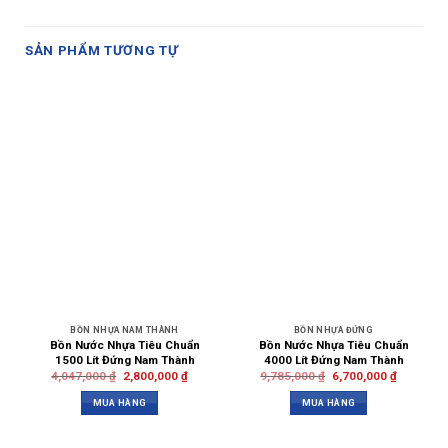
SẢN PHẨM TƯƠNG TỰ
BỒN NHỰA NAM THÀNH
BỒN NHỰA ĐỨNG
Bồn Nước Nhựa Tiêu Chuẩn
Bồn Nước Nhựa Tiêu Chuẩn
1500 Lít Đứng Nam Thành
4000 Lít Đứng Nam Thành
4,047,000
₫
2,800,000
₫
9,785,000
₫
6,700,000
₫
MUA HÀNG
MUA HÀNG