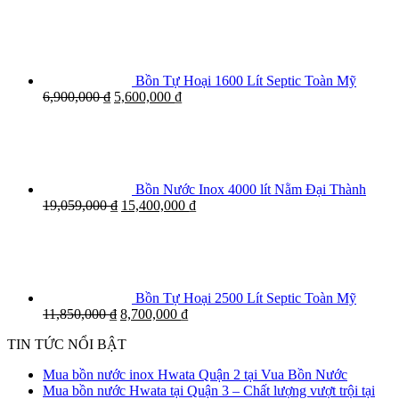
Bồn Tự Hoại 1600 Lít Septic Toàn Mỹ
6,900,000
₫
5,600,000
₫
Bồn Nước Inox 4000 lít Nằm Đại Thành
19,059,000
₫
15,400,000
₫
Bồn Tự Hoại 2500 Lít Septic Toàn Mỹ
11,850,000
₫
8,700,000
₫
TIN TỨC NỔI BẬT
Mua bồn nước inox Hwata Quận 2 tại Vua Bồn Nước
Mua bồn nước Hwata tại Quận 3 – Chất lượng vượt trội tại