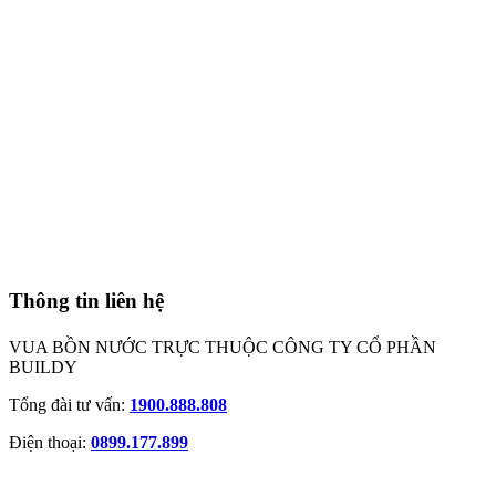
Thông tin liên hệ
VUA BỒN NƯỚC TRỰC THUỘC CÔNG TY CỔ PHẦN
BUILDY
Tổng đài tư vấn:
1900.888.808
Điện thoại:
0899.177.899