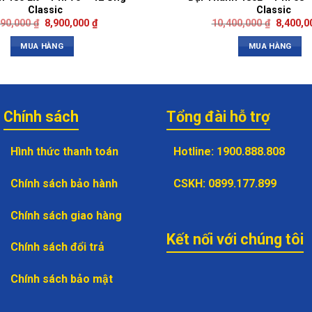
Classic
Classic
790,000
₫
8,900,000
₫
10,400,000
₫
8,400,
MUA HÀNG
MUA HÀNG
Chính sách
Tổng đài hỗ trợ
Hình thức thanh toán
Hotline
:
1900.888.808
Chính sách bảo hành
CSKH
:
0899.177.899
Chính sách giao hàng
Kết nối với chúng tôi
Chính sách đổi trả
Chính sách bảo mật