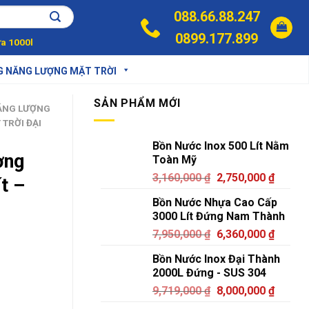
088.66.88.247
0899.177.899
a 1000l
G NĂNG LƯỢNG MẶT TRỜI
SẢN PHẨM MỚI
ĂNG LƯỢNG
TRỜI ĐẠI
Bồn Nước Inox 500 Lít Nằm
ợng
Toàn Mỹ
3,160,000
₫
2,750,000
₫
t –
Bồn Nước Nhựa Cao Cấp
c
3000 Lít Đứng Nam Thành
7,950,000
₫
6,360,000
₫
Bồn Nước Inox Đại Thành
2000L Đứng - SUS 304
9,719,000
₫
8,000,000
₫