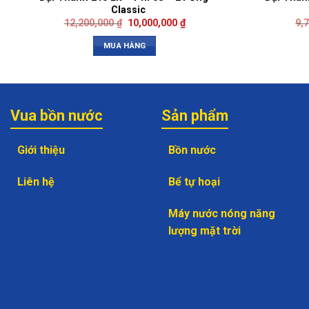
Classic
12,200,000
₫
10,000,000
₫
9,
MUA HÀNG
Vua bồn nước
Sản phẩm
Giới thiệu
Bồn nước
Liên hệ
Bể tự hoại
Máy nước nóng năng
lượng mặt trời