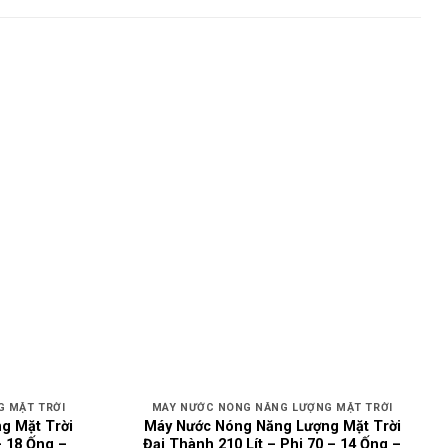
 MẶT TRỜI
MÁY NƯỚC NÓNG NĂNG LƯỢNG MẶT TRỜI
g Mặt Trời
Máy Nước Nóng Năng Lượng Mặt Trời
– 18 Ống –
Đại Thành 210 Lít – Phi 70 – 14 Ống –