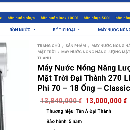
x
bồn nước nhựa
bồn nước inox 1000l
bồn nhựa 500l
bồn nhự
BỒN NƯỚC
BỂ TỰ HOẠI
MÁY NƯỚC NÓN
TRANG CHỦ
SẢN PHẨM
MÁY NƯỚC NÓNG N
/
/
MẶT TRỜI
MÁY NƯỚC NÓNG NĂNG LƯỢNG MẶT 
/
THÀNH
Máy Nước Nóng Năng Lư
Mặt Trời Đại Thành 270 Lí
Phi 70 – 18 Ống – Classi
13,840,000
13,000,000
₫
₫
Thương hiệu:
Tân Á Đại Thành
Bảo hành:
5 năm