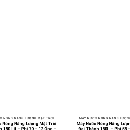
C NÓNG NĂNG LƯỢNG MẶT TRỜI
MÁY NƯỚC NÓNG NĂNG LƯỢNG
 Nóng Năng Lượng Mặt Trời
Máy Nước Nóng Năng Lượn
 180 Lít – Phi 70 – 12 Ống –
Đại Thành 180L – Phi 58 