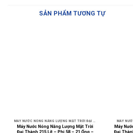
SẢN PHẨM TƯƠNG TỰ
MÁY NƯỚC NÓNG NĂNG LƯỢNG MẶT TRỜI ĐẠI THÀNH
MÁY NƯỚ
Máy Nước Nóng Năng Lượng Mặt Trời
Máy Nước
Đại Thành 215 Lít – Phi 58 – 21 Ống –
Đại Thành