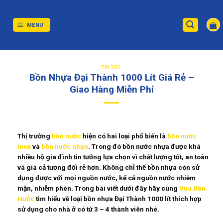
Skip
to
content
MENU
TIN TỨC
Bồn Nhựa Đại Thành 1000 Lít Giá Rẻ –
Giao Hàng Miễn Phí
Thị trường
bồn nước
hiện có hai loại phổ biến là
bồn nước
inox
và
bồn nước nhựa
. Trong đó bồn nước nhựa được khá
nhiều hộ gia đình tin tưởng lựa chọn vì chất lượng tốt, an toàn
và giá cả tương đối rẻ hơn. Không chỉ thế bồn nhựa còn sử
dụng được với mọi nguồn nước, kể cả nguồn nước nhiễm
mặn, nhiễm phèn. Trong bài viết dưới đây hãy cùng
Vua Bồn
Nước
tìm hiểu về loại
bồn nhựa Đại Thành 1000 lít
thích hợp
sử dụng cho nhà ở có từ 3 – 4 thành viên nhé.