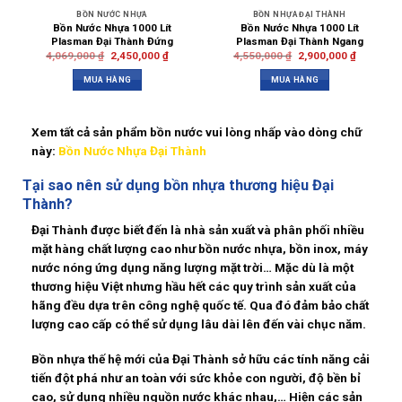
BỒN NƯỚC NHỰA
BỒN NHỰA ĐẠI THÀNH
Bồn Nước Nhựa 1000 Lít
Bồn Nước Nhựa 1000 Lít
Plasman Đại Thành Đứng
Plasman Đại Thành Ngang
4,069,000
₫
2,450,000
₫
4,550,000
₫
2,900,000
₫
MUA HÀNG
MUA HÀNG
Xem tất cả sản phẩm bồn nước vui lòng nhấp vào dòng chữ
này:
Bồn Nước Nhựa Đại Thành
Tại sao nên sử dụng
bồn nhựa thương hiệu Đại
Thành?
Đại Thành được biết đến là nhà sản xuất và phân phối nhiều
mặt hàng chất lượng cao như bồn nước nhựa, bồn inox, máy
nước nóng ứng dụng năng lượng mặt trời… Mặc dù là một
thương hiệu Việt nhưng hầu hết các quy trình sản xuất của
hãng đều dựa trên công nghệ quốc tế. Qua đó đảm bảo chất
lượng cao cấp có thể sử dụng lâu dài lên đến vài chục năm.
Bồn nhựa thế hệ mới của Đại Thành sở hữu các tính năng cải
tiến đột phá như an toàn với sức khỏe con người, độ bền bỉ
cao, sử dụng nhiều nguồn nước khác nhau,… Hiện các sản