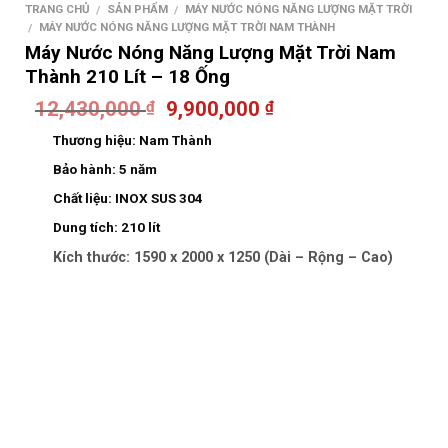
TRANG CHỦ
SẢN PHẨM
MÁY NƯỚC NÓNG NĂNG LƯỢNG MẶT TRỜI
/
/
MÁY NƯỚC NÓNG NĂNG LƯỢNG MẶT TRỜI NAM THÀNH
/
Máy Nước Nóng Năng Lượng Mặt Trời Nam
Thành 210 Lít – 18 Ống
12,430,000
9,900,000
₫
₫
Thương hiệu:
Nam Thành
Bảo hành:
5 năm
Chất liệu:
INOX SUS 304
Dung tích:
210 lít
Kích thước:
1590 x 2000 x 1250 (Dài – Rộng – Cao)