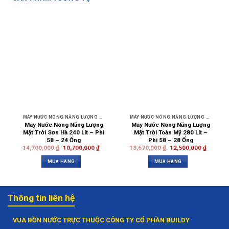
MÁY NƯỚC NÓNG NĂNG LƯỢNG MẶT TRỜI SƠN HÀ
MÁY NƯỚC NÓNG NĂNG LƯỢNG MẶT TRỜI TOÀN MỸ
Máy Nước Nóng Năng Lượng
Máy Nước Nóng Năng Lượng
Mặt Trời Sơn Hà 240 Lít – Phi
Mặt Trời Toàn Mỹ 280 Lít –
58 – 24 Ống
Phi 58 – 28 Ống
14,700,000
₫
10,700,000
₫
13,670,000
₫
12,500,000
₫
MUA HÀNG
MUA HÀNG
Thông tin liên hệ
VUA BỒN NƯỚC TRỰC THUỘC CÔNG TY CỔ PHẦN BUILDY