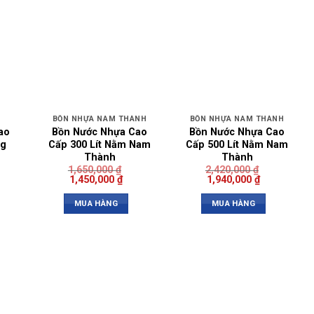
BỒN NHỰA NAM THÀNH
BỒN NHỰA NAM THÀNH
ao
Bồn Nước Nhựa Cao
Bồn Nước Nhựa Cao
ng
Cấp 300 Lít Nằm Nam
Cấp 500 Lít Nằm Nam
Thành
Thành
1,650,000
₫
2,420,000
₫
1,450,000
₫
1,940,000
₫
MUA HÀNG
MUA HÀNG