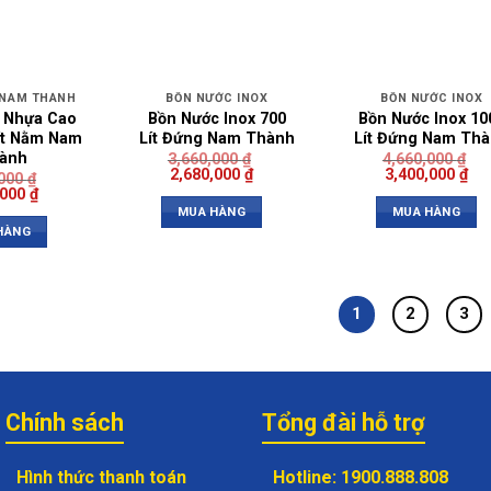
 NAM THÀNH
BỒN NƯỚC INOX
BỒN NƯỚC INOX
 Nhựa Cao
Bồn Nước Inox 700
Bồn Nước Inox 10
ít Nằm Nam
Lít Đứng Nam Thành
Lít Đứng Nam Th
ành
3,660,000
₫
4,660,000
₫
2,680,000
₫
3,400,000
₫
,000
₫
,000
₫
MUA HÀNG
MUA HÀNG
HÀNG
1
2
3
Chính sách
Tổng đài hỗ trợ
Hình thức thanh toán
Hotline
:
1900.888.808