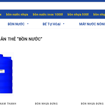
x
bồn nước nhựa
bồn nước inox 1000l
bồn nhựa 500l
bồn nhự
BỒN NƯỚC
BỂ TỰ HOẠI
MÁY NƯỚC NÓN
ẮN THẺ “BỒN NƯỚC”
 NAM THÀNH
BỒN NHỰA ĐỨNG
BỒN NHỰA ĐỨNG