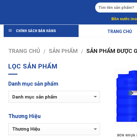
Skip
to
content
Bồn nước ino
CHÍNH SÁCH BÁN HÀNG
TRANG CHỦ
TRANG CHỦ
SẢN PHẨM
SẢN PHẨM ĐƯỢC G
/
/
LỌC SẢN PHẨM
Danh mục sản phẩm
Thương Hiệu
BỒN NHỰA