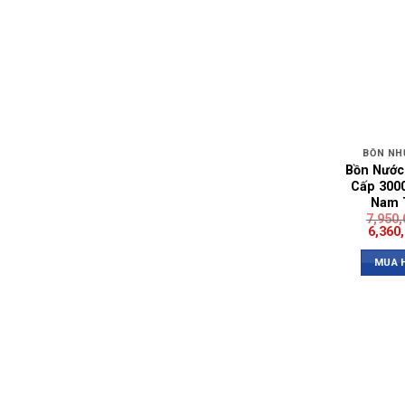
BỒN NH
Bồn Nước
Cấp 3000
Nam 
7,950
6,360
MUA 