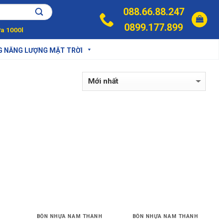
088.66.88.247
0899.177.899
a 1000l
G NĂNG LƯỢNG MẶT TRỜI
BỒN NHỰA NAM THÀNH
BỒN NHỰA NAM THÀNH