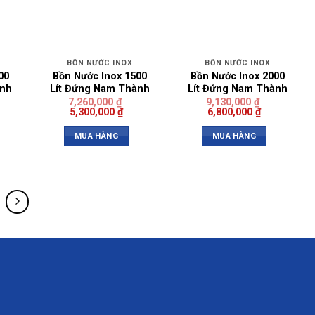
BỒN NƯỚC INOX
BỒN NƯỚC INOX
00
Bồn Nước Inox 1500
Bồn Nước Inox 2000
ành
Lít Đứng Nam Thành
Lít Đứng Nam Thành
7,260,000
₫
9,130,000
₫
5,300,000
₫
6,800,000
₫
MUA HÀNG
MUA HÀNG