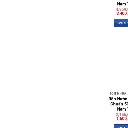
Nam 
4,959
3,400
MUA 
BỒN NHỰA
Bồn Nước
Chuẩn 50
Nam 
2,156
1,500