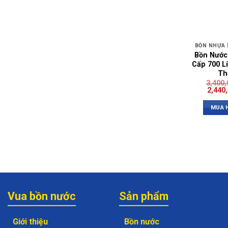
BỒN NHỰA
Bồn Nước
Cấp 700 L
Th
3,400
2,440
MUA 
Vua bồn nước
Sản phẩm
Giới thiệu
Bồn nước