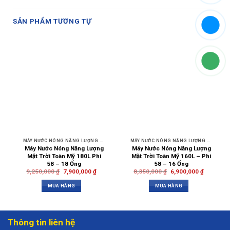
SẢN PHẨM TƯƠNG TỰ
MÁY NƯỚC NÓNG NĂNG LƯỢNG MẶT TRỜI
MÁY NƯỚC NÓNG NĂNG LƯỢNG MẶT TRỜI
Máy Nước Nóng Năng Lượng
Máy Nước Nóng Năng Lượng
Mặt Trời Toàn Mỹ 180L Phi
Mặt Trời Toàn Mỹ 160L – Phi
58 – 18 Ống
58 – 16 Ống
9,250,000
₫
7,900,000
₫
8,350,000
₫
6,900,000
₫
MUA HÀNG
MUA HÀNG
Thông tin liên hệ