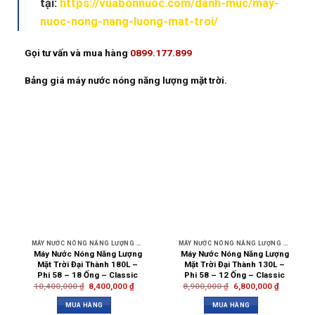
tại:
https://vuabonnuoc.com/danh-muc/may-
nuoc-nong-nang-luong-mat-troi/
Gọi tư vấn và mua hàng
0899.177.899
Bảng giá máy nước nóng năng lượng mặt trời.
MÁY NƯỚC NÓNG NĂNG LƯỢNG MẶT TRỜI
MÁY NƯỚC NÓNG NĂNG LƯỢNG MẶT TRỜI
Máy Nước Nóng Năng Lượng
Máy Nước Nóng Năng Lượng
Mặt Trời Đại Thành 180L –
Mặt Trời Đại Thành 130L –
Phi 58 – 18 Ống – Classic
Phi 58 – 12 Ống – Classic
10,400,000
₫
8,400,000
₫
8,900,000
₫
6,800,000
₫
MUA HÀNG
MUA HÀNG