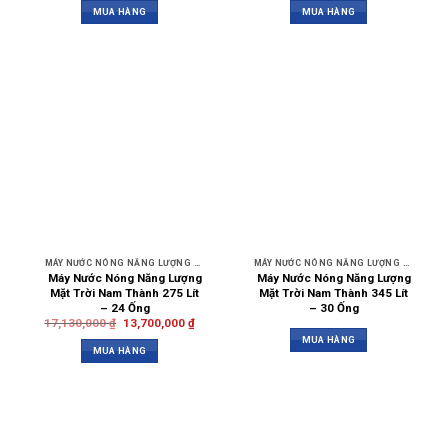
MUA HÀNG
MUA HÀNG
MÁY NƯỚC NÓNG NĂNG LƯỢNG MẶT TRỜI NAM THÀNH
MÁY NƯỚC NÓNG NĂNG LƯỢNG MẶT TRỜI NAM THÀNH
Máy Nước Nóng Năng Lượng
Máy Nước Nóng Năng Lượng
Mặt Trời Nam Thành 275 Lít
Mặt Trời Nam Thành 345 Lít
– 24 Ống
– 30 Ống
17,130,000
₫
13,700,000
₫
MUA HÀNG
MUA HÀNG