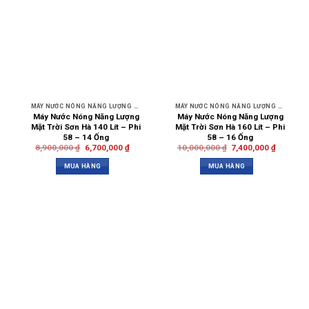
MÁY NƯỚC NÓNG NĂNG LƯỢNG MẶT TRỜI SƠN HÀ
MÁY NƯỚC NÓNG NĂNG LƯỢNG MẶT TRỜI SƠN HÀ
Máy Nước Nóng Năng Lượng
Máy Nước Nóng Năng Lượng
Mặt Trời Sơn Hà 140 Lít – Phi
Mặt Trời Sơn Hà 160 Lít – Phi
58 – 14 Ống
58 – 16 Ống
8,900,000
₫
6,700,000
₫
10,000,000
₫
7,400,000
₫
MUA HÀNG
MUA HÀNG