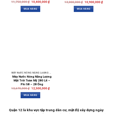
11,750,000
₫
10,400,000
₫
13,000,000
₫
10,900,000
₫
MUA HÀNG
MUA HÀNG
MÁY NƯỚC NÓNG NĂNG LƯỢNG MẶT TRỜI TOÀN MỸ
Máy Nước Nóng Năng Lượng
Mặt Trời Toàn Mỹ 280 Lít –
Phi 58 – 28 Ống
13,670,000
₫
12,500,000
₫
MUA HÀNG
Quận 12 là khu vực tập trung dân cư, mật độ xây dựng ngày