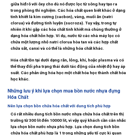
giữa hiđrô với ôxy cho dù nó được lọc từ sông hay tạo ra
trong phòng thí nghiệm. Các hóa chất quen biết khác ở dạng
tinh khiết là kim cương (cacbon), vàng, muối ăn (natri
clorua) và đường tinh luyện (sucroza). Tuy vậy, trong tự
nhiên ít khi gặp các hóa chất tinh khiết mà chúng thường ở
dạng hóa chất hỗn hợp. Ví dụ, nước từ các nhà máy lọc có
chứa một lượng nhỏ natri clorua hòa tan và các hợp chất
chứa sắt, canxi và có thể là những hóa chất khác.
Hóa chất tồn tại dưới dạng rắn, lỏng, khí, hoặc plasma và có
thể thay đổi pha trạng thái dưới tác động của nhiệt độ hay áp
suất. Các phản ứng hóa học một chất hóa học thành chất hóa
học khác.
Những lưu ý khi lựa chọn mua bồn nước nhựa đựng
Hóa Chất
Nên lựa chọn bồn chứa hóa chất với dung tích phù hợp
Có rất nhiều dung tích bồn nước nhựa chứa hóa chất trên thị
trường từ 300 lít đến 10000 lít, vì vậy quý khách cần cân nhắc
lựa chọn bồn nước nhựa phù hợp. Lựa chọn dung tích bồn
chứa hóa chất phù hợp là 1 trong những yếu tố cực kì quan