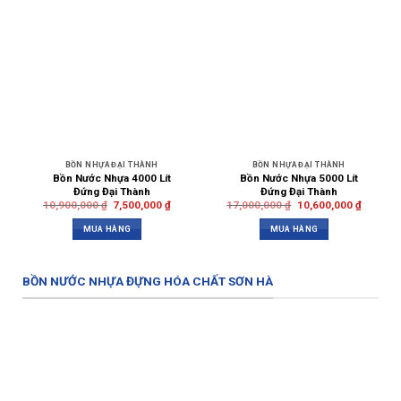
BỒN NHỰA ĐẠI THÀNH
BỒN NHỰA ĐẠI THÀNH
Bồn Nước Nhựa 4000 Lít
Bồn Nước Nhựa 5000 Lít
Đứng Đại Thành
Đứng Đại Thành
10,900,000
₫
7,500,000
₫
17,000,000
₫
10,600,000
₫
MUA HÀNG
MUA HÀNG
BỒN NƯỚC NHỰA ĐỰNG HÓA CHẤT SƠN HÀ