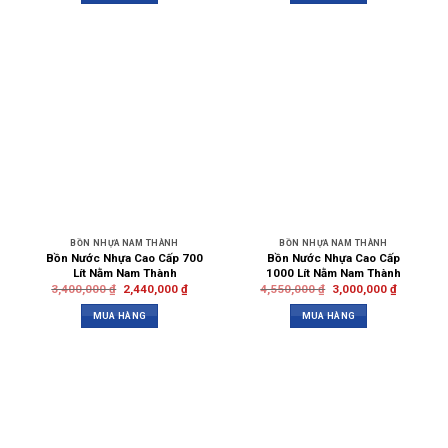
BỒN NHỰA NAM THÀNH
BỒN NHỰA NAM THÀNH
Bồn Nước Nhựa Cao Cấp 700
Bồn Nước Nhựa Cao Cấp
Lít Nằm Nam Thành
1000 Lít Nằm Nam Thành
3,400,000
₫
2,440,000
₫
4,550,000
₫
3,000,000
₫
MUA HÀNG
MUA HÀNG