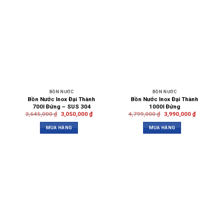
BỒN NƯỚC
BỒN NƯỚC
Bồn Nước Inox Đại Thành
Bồn Nước Inox Đại Thành
700l Đứng – SUS 304
1000l Đứng
3,645,000
₫
3,050,000
₫
4,799,000
₫
3,990,000
₫
MUA HÀNG
MUA HÀNG