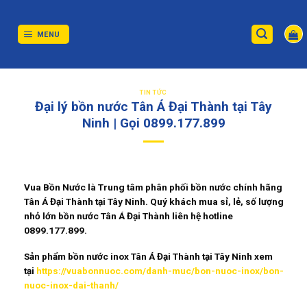
Skip
to
content
MENU
TIN TỨC
Đại lý bồn nước Tân Á Đại Thành tại Tây
Ninh | Gọi 0899.177.899
Vua Bồn Nước
là Trung tâm phân phối bồn nước chính hãng
Tân Á Đại Thành tại Tây Ninh. Quý khách mua sỉ, lẻ, số lượng
nhỏ lớn bồn nước Tân Á Đại Thành liên hệ hotline
0899.177.899.
Sản phẩm bồn nước inox Tân Á Đại Thành tại Tây Ninh xem
tại
https://vuabonnuoc.com/danh-muc/bon-nuoc-inox/bon-
nuoc-inox-dai-thanh/