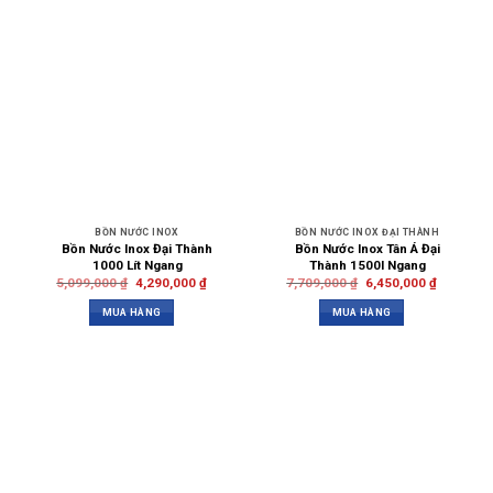
BỒN NƯỚC INOX
BỒN NƯỚC INOX ĐẠI THÀNH
Bồn Nước Inox Đại Thành
Bồn Nước Inox Tân Á Đại
1000 Lít Ngang
Thành 1500l Ngang
5,099,000
₫
4,290,000
₫
7,709,000
₫
6,450,000
₫
MUA HÀNG
MUA HÀNG