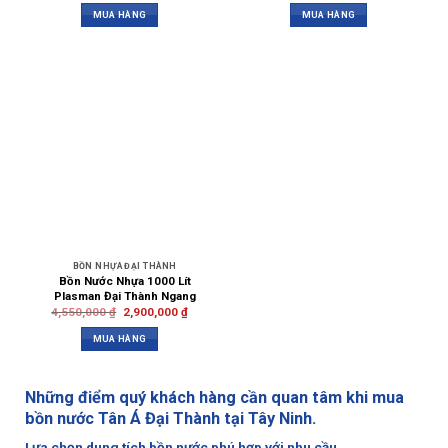
MUA HÀNG
MUA HÀNG
BỒN NHỰA ĐẠI THÀNH
Bồn Nước Nhựa 1000 Lít
Plasman Đại Thành Ngang
4,550,000
₫
2,900,000
₫
MUA HÀNG
Những điểm quý khách hàng cần quan tâm khi mua
bồn nước Tân Á Đại Thành tại Tây Ninh.
Lựa chọn dung tích bồn nước phú hợp với nhu cầu