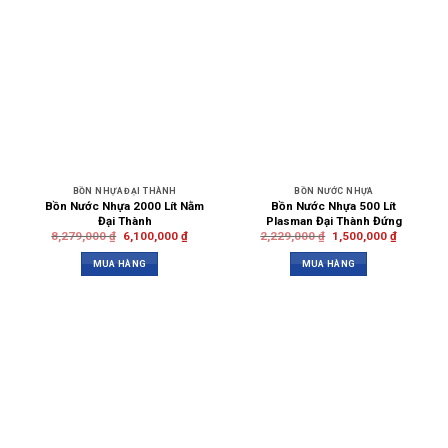
BỒN NHỰA ĐẠI THÀNH
BỒN NƯỚC NHỰA
Bồn Nước Nhựa 2000 Lít Nằm
Bồn Nước Nhựa 500 Lít
Đại Thành
Plasman Đại Thành Đứng
8,279,000
₫
6,100,000
₫
2,229,000
₫
1,500,000
₫
MUA HÀNG
MUA HÀNG