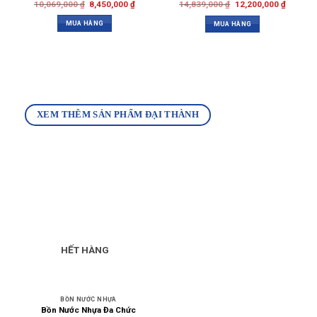
10,069,000
₫
8,450,000
₫
14,839,000
₫
12,200,000
₫
MUA HÀNG
MUA HÀNG
XEM THÊM SẢN PHẨM ĐẠI THÀNH
HẾT HÀNG
BỒN NƯỚC NHỰA
Bồn Nước Nhựa Đa Chức