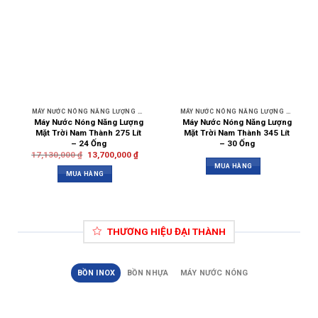
MÁY NƯỚC NÓNG NĂNG LƯỢNG MẶT TRỜI NAM THÀNH
MÁY NƯỚC NÓNG NĂNG LƯỢNG MẶT TRỜI NAM THÀNH
Máy Nước Nóng Năng Lượng
Máy Nước Nóng Năng Lượng
Mặt Trời Nam Thành 275 Lít
Mặt Trời Nam Thành 345 Lít
– 24 Ống
– 30 Ống
17,130,000
₫
13,700,000
₫
MUA HÀNG
MUA HÀNG
THƯƠNG HIỆU ĐẠI THÀNH
BỒN INOX
BỒN NHỰA
MÁY NƯỚC NÓNG