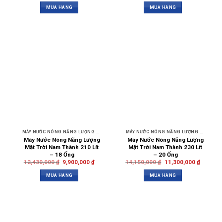
MUA HÀNG
MUA HÀNG
MÁY NƯỚC NÓNG NĂNG LƯỢNG MẶT TRỜI NAM THÀNH
MÁY NƯỚC NÓNG NĂNG LƯỢNG MẶT TRỜI NAM THÀNH
Máy Nước Nóng Năng Lượng
Máy Nước Nóng Năng Lượng
Mặt Trời Nam Thành 210 Lít
Mặt Trời Nam Thành 230 Lít
– 18 Ống
– 20 Ống
12,430,000
₫
9,900,000
₫
14,150,000
₫
11,300,000
₫
MUA HÀNG
MUA HÀNG