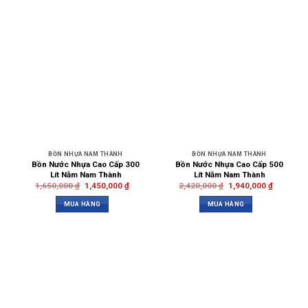
BỒN NHỰA NAM THÀNH
BỒN NHỰA NAM THÀNH
Bồn Nước Nhựa Cao Cấp 300
Bồn Nước Nhựa Cao Cấp 500
Lít Nằm Nam Thành
Lít Nằm Nam Thành
1,650,000
₫
1,450,000
₫
2,420,000
₫
1,940,000
₫
MUA HÀNG
MUA HÀNG