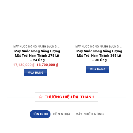
MÁY NƯỚC NÓNG NĂNG LƯỢNG MẶT TRỜI NAM THÀNH
MÁY NƯỚC NÓNG NĂNG LƯỢNG MẶT TRỜI NAM THÀNH
Máy Nước Nóng Năng Lượng
Máy Nước Nóng Năng Lượng
Mặt Trời Nam Thành 275 Lít
Mặt Trời Nam Thành 345 Lít
– 24 Ống
– 30 Ống
17,130,000
₫
13,700,000
₫
MUA HÀNG
MUA HÀNG
THƯƠNG HIỆU ĐẠI THÀNH
BỒN INOX
BỒN NHỰA
MÁY NƯỚC NÓNG