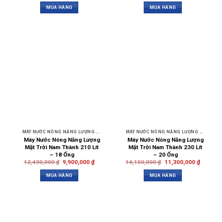
MUA HÀNG
MUA HÀNG
MÁY NƯỚC NÓNG NĂNG LƯỢNG MẶT TRỜI NAM THÀNH
MÁY NƯỚC NÓNG NĂNG LƯỢNG MẶT TRỜI NAM THÀNH
Máy Nước Nóng Năng Lượng
Máy Nước Nóng Năng Lượng
Mặt Trời Nam Thành 210 Lít
Mặt Trời Nam Thành 230 Lít
– 18 Ống
– 20 Ống
12,430,000
₫
9,900,000
₫
14,150,000
₫
11,300,000
₫
MUA HÀNG
MUA HÀNG