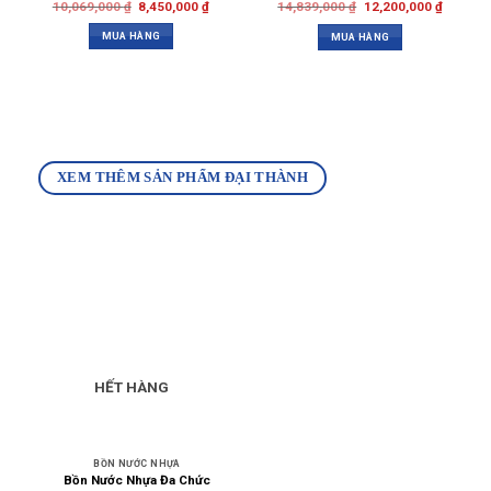
10,069,000
₫
8,450,000
₫
14,839,000
₫
12,200,000
₫
MUA HÀNG
MUA HÀNG
XEM THÊM SẢN PHẨM ĐẠI THÀNH
HẾT HÀNG
BỒN NƯỚC NHỰA
Bồn Nước Nhựa Đa Chức