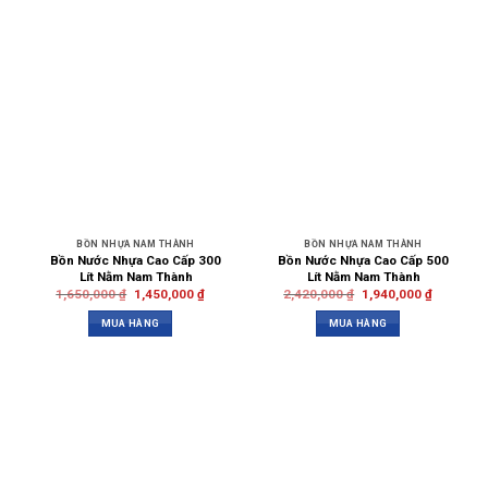
BỒN NHỰA NAM THÀNH
BỒN NHỰA NAM THÀNH
Bồn Nước Nhựa Cao Cấp 300
Bồn Nước Nhựa Cao Cấp 500
Lít Nằm Nam Thành
Lít Nằm Nam Thành
1,650,000
₫
1,450,000
₫
2,420,000
₫
1,940,000
₫
MUA HÀNG
MUA HÀNG