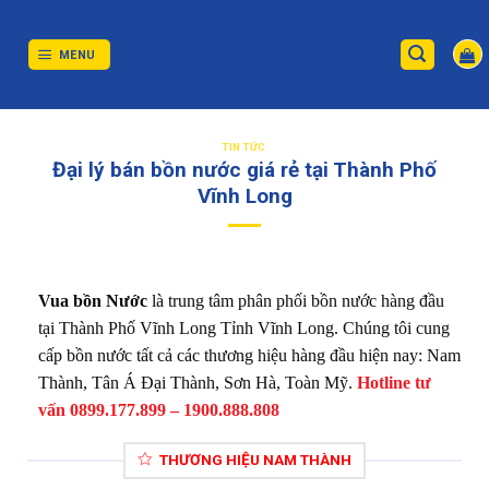
Skip
to
content
MENU
TIN TỨC
Đại lý bán bồn nước giá rẻ tại Thành Phố
Vĩnh Long
Vua bồn Nước
là trung tâm phân phối bồn nước hàng đầu
tại Thành Phố Vĩnh Long Tỉnh Vĩnh Long. Chúng tôi cung
cấp bồn nước tất cả các thương hiệu hàng đầu hiện nay: Nam
Thành, Tân Á Đại Thành, Sơn Hà, Toàn Mỹ.
Hotline tư
vấn 0899.177.899 – 1900.888.808
THƯƠNG HIỆU NAM THÀNH