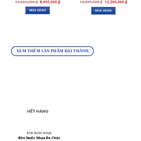
10,069,000
₫
8,450,000
₫
14,839,000
₫
12,200,000
₫
MUA HÀNG
MUA HÀNG
XEM THÊM SẢN PHẨM ĐẠI THÀNH
HẾT HÀNG
BỒN NƯỚC NHỰA
Bồn Nước Nhựa Đa Chức