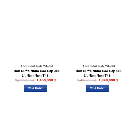
BỒN NHỰA NAM THÀNH
BỒN NHỰA NAM THÀNH
Bồn Nước Nhựa Cao Cấp 300
Bồn Nước Nhựa Cao Cấp 500
Lít Nằm Nam Thành
Lít Nằm Nam Thành
1,650,000
₫
1,450,000
₫
2,420,000
₫
1,940,000
₫
MUA HÀNG
MUA HÀNG