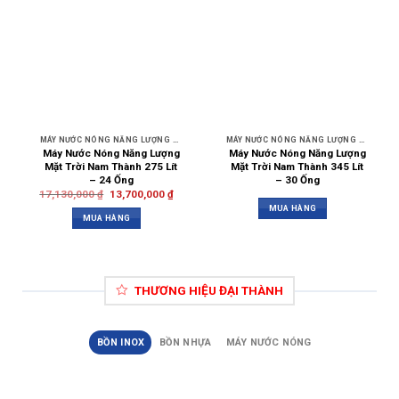
MÁY NƯỚC NÓNG NĂNG LƯỢNG MẶT TRỜI NAM THÀNH
MÁY NƯỚC NÓNG NĂNG LƯỢNG MẶT TRỜI NAM THÀNH
Máy Nước Nóng Năng Lượng
Máy Nước Nóng Năng Lượng
Mặt Trời Nam Thành 275 Lít
Mặt Trời Nam Thành 345 Lít
– 24 Ống
– 30 Ống
17,130,000
₫
13,700,000
₫
MUA HÀNG
MUA HÀNG
THƯƠNG HIỆU ĐẠI THÀNH
BỒN INOX
BỒN NHỰA
MÁY NƯỚC NÓNG