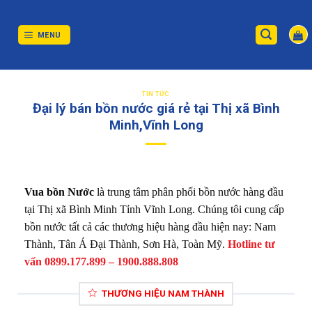
Skip
to
content
MENU
TIN TỨC
Đại lý bán bồn nước giá rẻ tại Thị xã Bình
Minh,Vĩnh Long
Vua bồn Nước
là trung tâm phân phối bồn nước hàng đầu
tại Thị xã Bình Minh Tỉnh Vĩnh Long. Chúng tôi cung cấp
bồn nước tất cả các thương hiệu hàng đầu hiện nay: Nam
Thành, Tân Á Đại Thành, Sơn Hà, Toàn Mỹ.
Hotline tư
vấn 0899.177.899 – 1900.888.808
THƯƠNG HIỆU NAM THÀNH