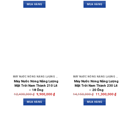
MUA HÀNG
MUA HÀNG
MÁY NƯỚC NÓNG NĂNG LƯỢNG MẶT TRỜI NAM THÀNH
MÁY NƯỚC NÓNG NĂNG LƯỢNG MẶT TRỜI NAM THÀNH
Máy Nước Nóng Năng Lượng
Máy Nước Nóng Năng Lượng
Mặt Trời Nam Thành 210 Lít
Mặt Trời Nam Thành 230 Lít
– 18 Ống
– 20 Ống
12,430,000
₫
9,900,000
₫
14,150,000
₫
11,300,000
₫
MUA HÀNG
MUA HÀNG