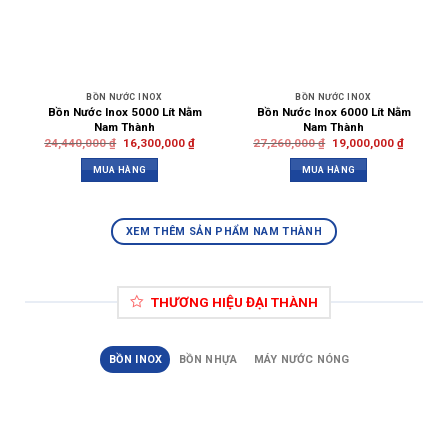
BỒN NƯỚC INOX
BỒN NƯỚC INOX
Bồn Nước Inox 5000 Lít Nằm
Bồn Nước Inox 6000 Lít Nằm
Nam Thành
Nam Thành
24,440,000
₫
16,300,000
₫
27,260,000
₫
19,000,000
₫
MUA HÀNG
MUA HÀNG
XEM THÊM SẢN PHẨM NAM THÀNH
THƯƠNG HIỆU ĐẠI THÀNH
BỒN INOX
BỒN NHỰA
MÁY NƯỚC NÓNG