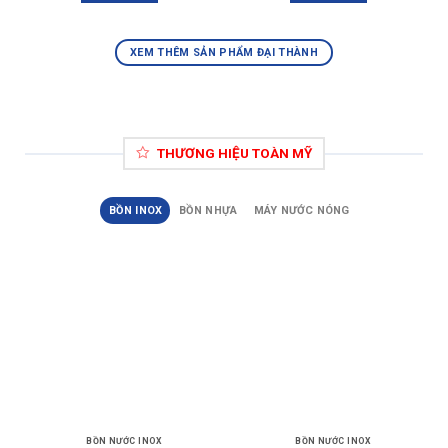
XEM THÊM SẢN PHẨM ĐẠI THÀNH
THƯƠNG HIỆU TOÀN MỸ
BỒN INOX
BỒN NHỰA
MÁY NƯỚC NÓNG
BỒN NƯỚC INOX
BỒN NƯỚC INOX