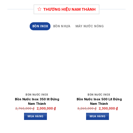
THƯƠNG HIỆU NAM THÀNH
BỒN INOX
BỒN NHỰA
MÁY NƯỚC NÓNG
BỒN NƯỚC INOX
BỒN NƯỚC INOX
Bồn Nước Inox 350 lít Đứng
Bồn Nước Inox 500 Lít Đứng
Nam Thành
Nam Thành
2,760,000
₫
2,000,000
₫
3,260,000
₫
2,300,000
₫
MUA HÀNG
MUA HÀNG